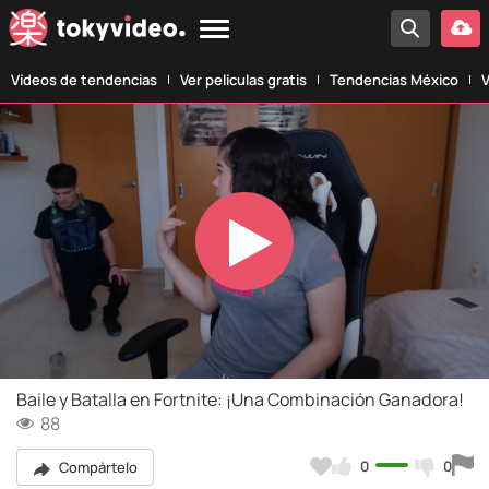
Vídeos de tendencias
Ver películas gratis
Tendencias México
V
Play
Video
Baile y Batalla en Fortnite: ¡Una Combinación Ganadora!
88
0
0
Compártelo