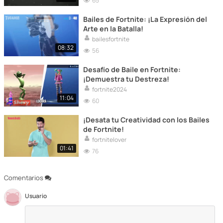
65
Bailes de Fortnite: ¡La Expresión del
Arte en la Batalla!
bailesfortnite
08:32
56
Desafío de Baile en Fortnite:
¡Demuestra tu Destreza!
fortnite2024
11:04
60
¡Desata tu Creatividad con los Bailes
de Fortnite!
fortnitelover
01:41
76
Comentarios
Usuario