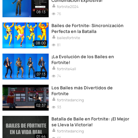
Combinación Explosiva!
fortnite2024
08:13
76
Bailes de Fortnite: Sincronización
Perfecta en la Batalla
bailesfortnite
08:00
81
¡La Evolución de los Bailes en
Fortnite!
fortnite4all
07:13
74
Los Bailes más Divertidos de
Fortnite
fortnitedancing
02:37
93
Batalla de Baile en Fortnite: ¡El Mejor
se Lleva la Victoria!
fortnitedancing
01:44