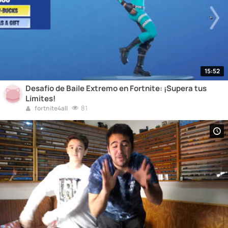
15:52
Desafío de Baile Extremo en Fortnite: ¡Supera tus
Límites!
81
fortnite4all