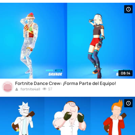
08:14
Fortnite Dance Crew: ¡Forma Parte del Equipo!
97
fortnite4all