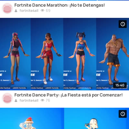
Fortnite Dance Marathon: ¡No te Detengas!
69
fortnite4all
15:40
Fortnite Dance Party: ¡La Fiesta está por Comenzar!
76
fortnite4all