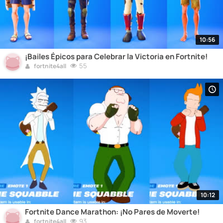
10:56
¡Bailes Épicos para Celebrar la Victoria en Fortnite!
55
fortnite4all
10:12
Fortnite Dance Marathon: ¡No Pares de Moverte!
93
fortnite4all