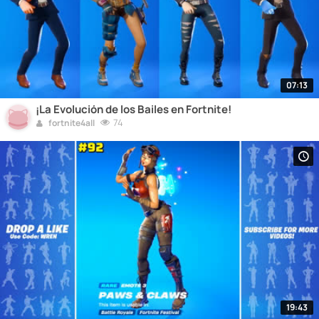
07:13
¡La Evolución de los Bailes en Fortnite!
74
fortnite4all
19:43