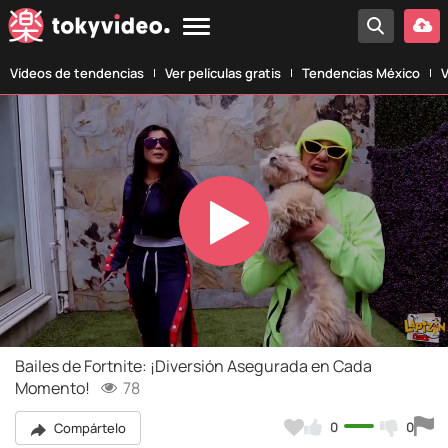
Vídeos de tendencias
Ver películas gratis
Tendencias México
V
Play
Video
Bailes de Fortnite: ¡Diversión Asegurada en Cada
Momento!
78
0
0
Compártelo