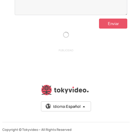
PUBLICIDAD
Idioma:
Español
Copyright © Tokyvideo –
All Rights Reserved