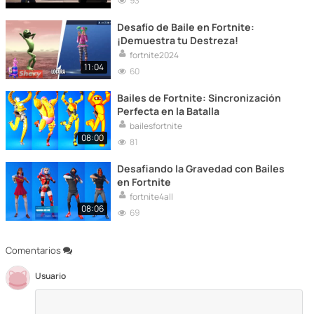
93
Desafío de Baile en Fortnite:
¡Demuestra tu Destreza!
fortnite2024
11:04
60
Bailes de Fortnite: Sincronización
Perfecta en la Batalla
bailesfortnite
08:00
81
Desafiando la Gravedad con Bailes
en Fortnite
fortnite4all
08:06
69
Comentarios
Usuario