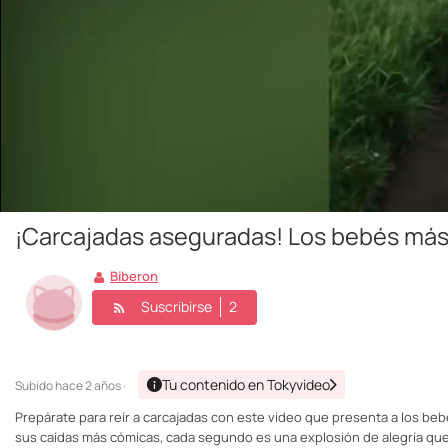
¡Carcajadas aseguradas! Los bebés más d
Biberon
Suscribirse
2
Tu contenido en Tokyvideo
Subido
hace 2 años ·
Prepárate para reír a carcajadas con este video que presenta a los beb
sus caídas más cómicas, cada segundo es una explosión de alegría que