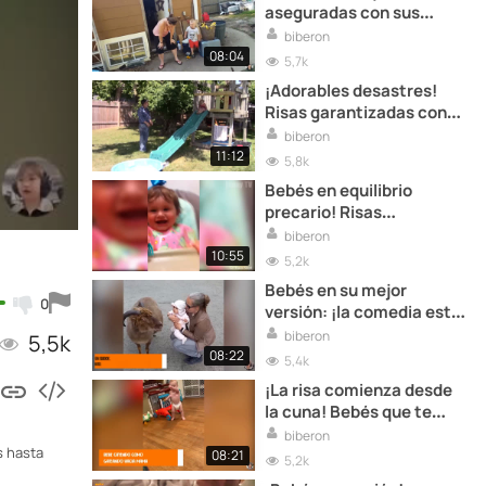
aseguradas con sus
travesuras traviesas
biberon
08:04
5,7k
¡Adorables desastres!
Risas garantizadas con
bebés en acción
biberon
11:12
5,8k
Bebés en equilibrio
precario! Risas
aseguradas con sus
biberon
travesuras
10:55
5,2k
Bebés en su mejor
0
versión: ¡la comedia está
asegurada!
biberon
5,5k
08:22
5,4k
¡La risa comienza desde
la cuna! Bebés que te
harán reír a carcajadas
biberon
s hasta
08:21
5,2k