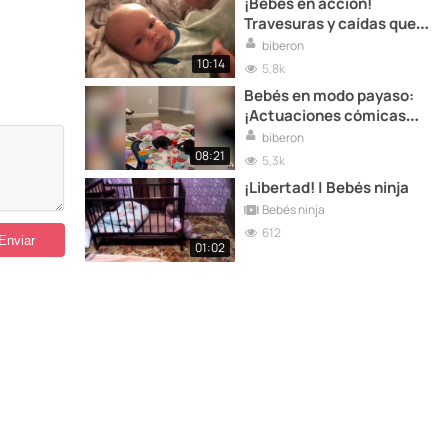
¡Bebés en acción!
Travesuras y caídas que
te dejarán sin aliento
biberon
10:14
5,8k
Bebés en modo payaso:
¡Actuaciones cómicas
que te harán reír a
biberon
carcajadas!
08:21
5,3k
¡Libertad! | Bebés ninja
Bebés ninja
612
01:02