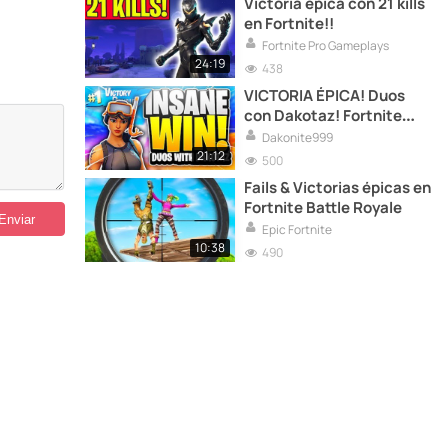
Victoria épica con 21 kills
en Fortnite!!
Fortnite Pro Gameplays
24:19
438
VICTORIA ÉPICA! Duos
con Dakotaz! Fortnite
Battle Royale
Dakonite999
21:12
500
Fails & Victorias épicas en
Fortnite Battle Royale
Epic Fortnite
10:38
490