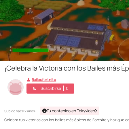
¡Celebra la Victoria con los Bailes más Ép
Bailesfortnite
Suscribirse
0
Tu contenido en Tokyvideo
Subido
hace 2 años ·
Celebra tus victorias con los bailes más épicos de Fortnite y haz que 