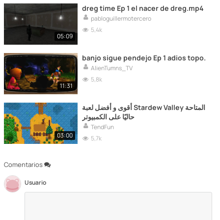
dreg time Ep 1 el nacer de dreg.mp4
pabloguillermotercero
5,4k
05:09
banjo sigue pendejo Ep 1 adios topo.
AlienTumns_TV
5,8k
11:31
أقوى و أفضل لعبة Stardew Valley المتاحة
حاليًا على الكمبيوتر
TendFun
03:00
5,7k
Comentarios
Usuario