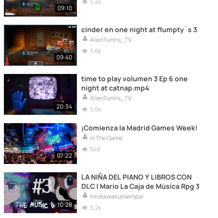
5,4k
09:10
cinder en one night at flumpty´s 3
AlienTumns_TV
5,6k
09:40
time to play volumen 3 Ep 6 one
night at catnap.mp4
AlienTumns_TV
20:34
5,6k
¡Comienza la Madrid Games Week!
In The Game
540
07:22
LA NIÑA DEL PIANO Y LIBROS CON
DLC | Mario La Caja de Música Rpg 3
hirokawakunsempai
10:28
5,2k