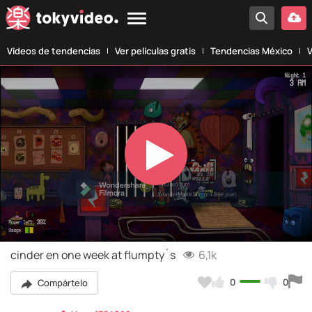
Vídeos de tendencias
Ver películas gratis
Tendencias México
V
Play
Video
cinder en one week at flumpty´s
6,1k
0
0
Compártelo