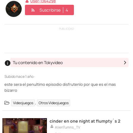
User-1364298
Suscribirse
4
PUBLICIDAD
Tu contenido en Tokyvideo
Subido
hace 1 año ·
este sera el penultimo episodio disfrutenlo por que es el mas
bizarro
,
Videojuegos
Otros Videojuegos
cinder en one night at flumpty´s 2
AlienTumns_TV