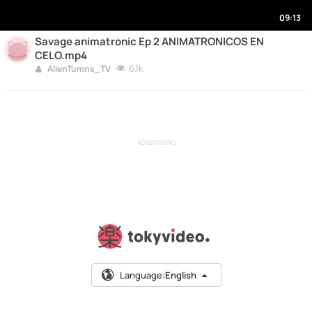
09:13
Savage animatronic Ep 2 ANIMATRONICOS EN
CELO.mp4
6.1k
AlienTumns_TV
ADVERTISING
Language:
English