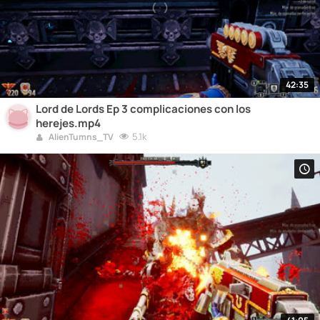
42:35
Lord de Lords Ep 3 complicaciones con los
herejes.mp4
5.1k
AlienTumns_TV