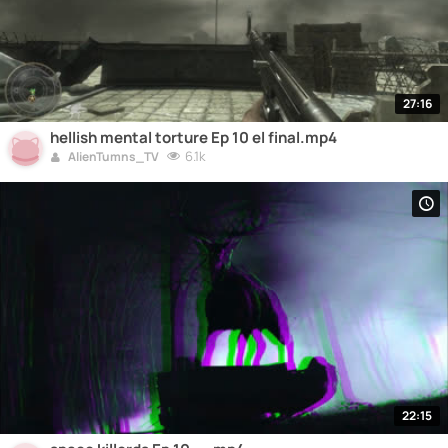
27:16
hellish mental torture Ep 10 el final.mp4
6.1k
AlienTumns_TV
22:15