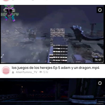
14:41
los juegos de los herejes Ep 5 adam y un dragon.mp4
5.1k
AlienTumns_TV