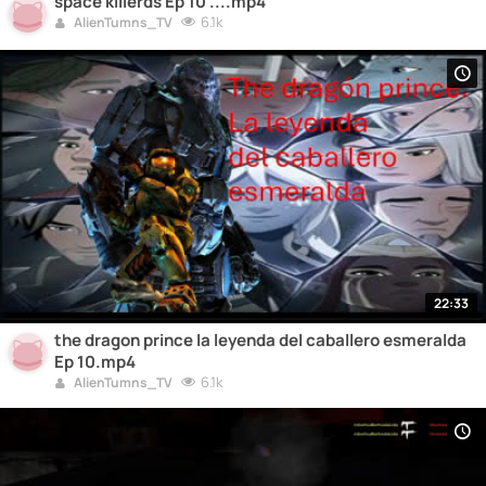
space killerds Ep 10 ....mp4
6.1k
AlienTumns_TV
22:33
the dragon prince la leyenda del caballero esmeralda
Ep 10.mp4
6.1k
AlienTumns_TV