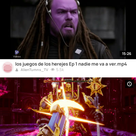
15:26
los juegos de los herejes Ep 1 nadie me va a ver.mp4
5.5k
AlienTumns_TV