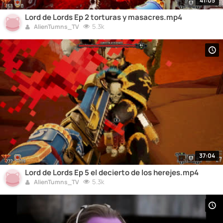
41:05
Lord de Lords Ep 2 torturas y masacres.mp4
5.3k
AlienTumns_TV
37:04
Lord de Lords Ep 5 el decierto de los herejes.mp4
5.3k
AlienTumns_TV