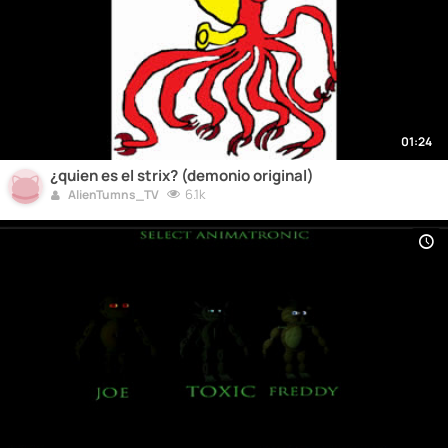
01:24
¿quien es el strix? (demonio original)
6.1k
AlienTumns_TV