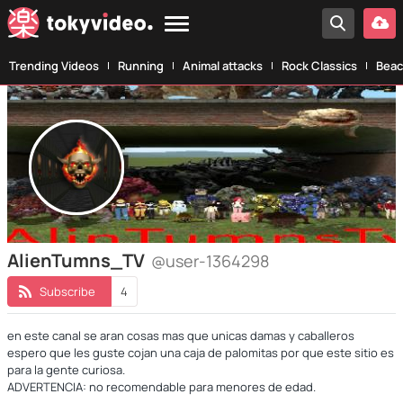
Trending Videos
Running
Animal attacks
Rock Classics
Beac
AlienTumns_TV
@user-1364298
Subscribe
4
en este canal se aran cosas mas que unicas damas y caballeros
espero que les guste cojan una caja de palomitas por que este sitio es
para la gente curiosa.
ADVERTENCIA: no recomendable para menores de edad.