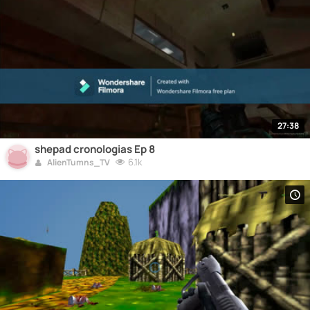
27:38
shepad cronologias Ep 8
6.1k
AlienTumns_TV