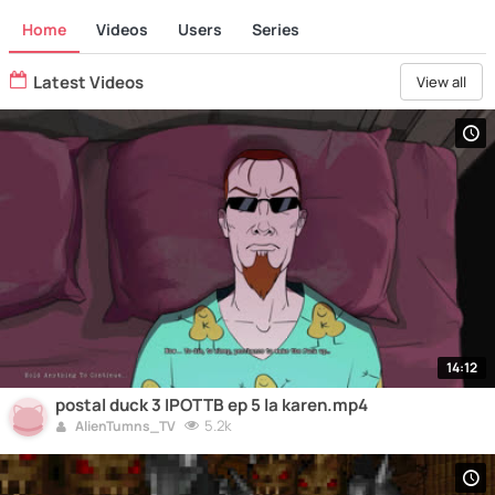
Home
Videos
Users
Series
Latest Videos
View all
14:12
postal duck 3 IPOTTB ep 5 la karen.mp4
5.2k
AlienTumns_TV