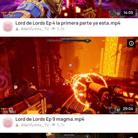
14:05
Lord de Lords Ep 4 la primera parte ya esta.mp4
5.9k
AlienTumns_TV
29:04
Lord de Lords Ep 9 magma.mp4
5.7k
AlienTumns_TV