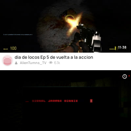
11:38
dia de locos Ep 5 de vuelta a la accion
6.1k
AlienTumns_TV