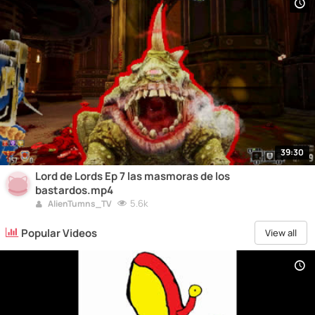
39:30
Lord de Lords Ep 7 las masmoras de los
bastardos.mp4
5.6k
AlienTumns_TV
Popular Videos
View all