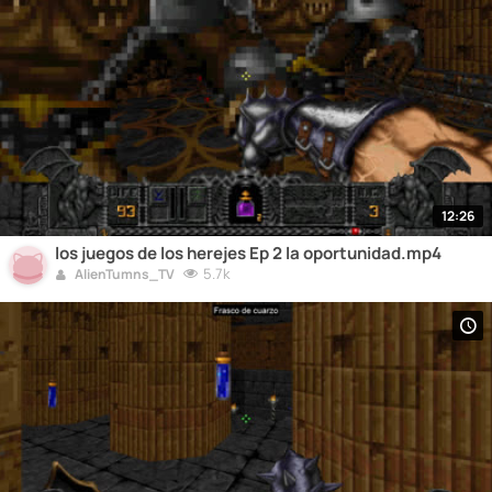
12:26
los juegos de los herejes Ep 2 la oportunidad.mp4
5.7k
AlienTumns_TV