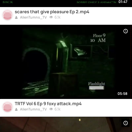
01:47
scares that give pleasure Ep 2.mp4
6.1k
AlienTumns_TV
05:58
TRTF Vol 6 Ep 9 foxy attack.mp4
6.1k
AlienTumns_TV