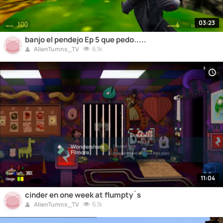
03:23
banjo el pendejo Ep 5 que pedo.....
6.1k
AlienTumns_TV
11:04
cinder en one week at flumpty´s
6.1k
AlienTumns_TV