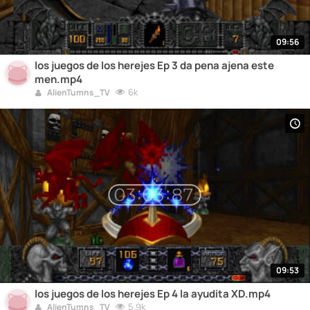
09:56
los juegos de los herejes Ep 3 da pena ajena este
men.mp4
6k
AlienTumns_TV
09:53
los juegos de los herejes Ep 4 la ayudita XD.mp4
5.9k
AlienTumns_TV