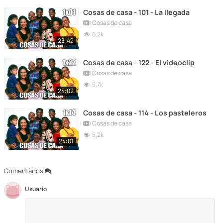
Cosas de casa - 101 - La llegada
Cosas de casa
6,2k
23:42
Cosas de casa - 122 - El videoclip
Cosas de casa
5,7k
24:02
Cosas de casa - 114 - Los pasteleros
Cosas de casa
5,2k
24:01
Comentarios
Usuario