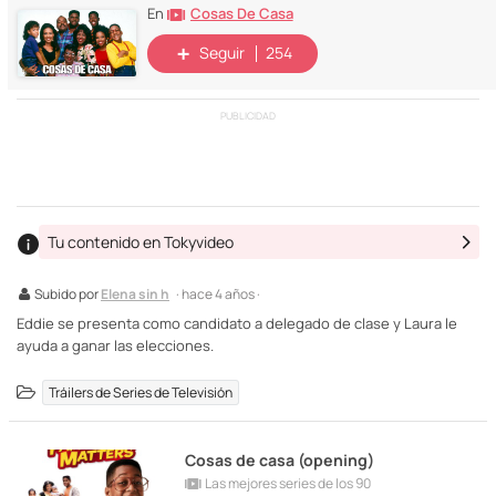
Cosas De Casa
En
Seguir
254
PUBLICIDAD
Tu contenido en Tokyvideo
Subido por
Elena sin h
· hace 4 años ·
Eddie se presenta como candidato a delegado de clase y Laura le
ayuda a ganar las elecciones.
Tráilers de Series de Televisión
Cosas de casa (opening)
Las mejores series de los 90