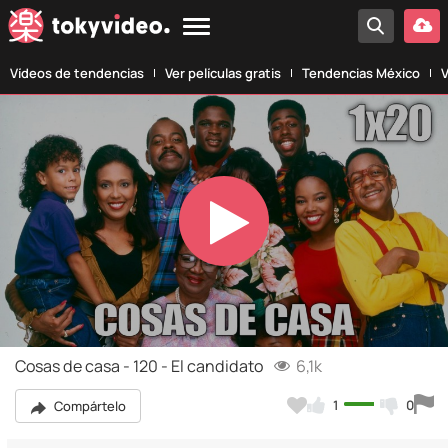
Vídeos de tendencias
Ver películas gratis
Tendencias México
V
Play
Video
Cosas de casa - 120 - El candidato
6,1k
1
0
Compártelo