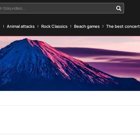
n tokyvideo...
g
Animal attacks
Rock Classics
Beach games
The best concerts