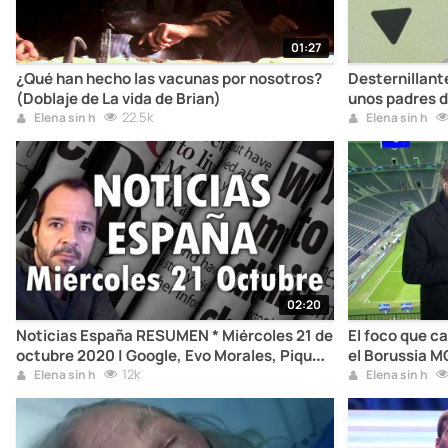
01:27
¿Qué han hecho las vacunas por nosotros?
Desternillant
(Doblaje de La vida de Brian)
unos padres d
22.5k
pelearon
Elena sin h
Elena sin h
02:20
Noticias España RESUMEN * Miércoles 21 de
El foco que c
octubre 2020 | Google, Evo Morales, Piqué,
el Borussia M
Vuelta y Giro, las vacas
12k
League
Elena sin h
Elena sin h