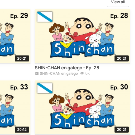
View all
20:21
20:21
SHIN-CHAN en galego - Ep. 28
6k
SHIN-CHAN en galego
20:12
20:21