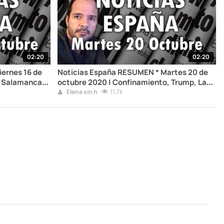
02:20
02:20
ernes 16 de
Noticias España RESUMEN * Martes 20 de
, Salamanca,
octubre 2020 | Confinamiento, Trump, La
Vuelta, Champions, 4G en la Luna
11.7k
Elena sin h