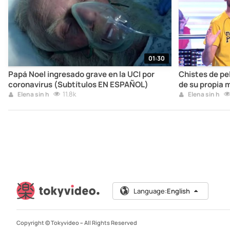
01:30
Papá Noel ingresado grave en la UCI por
Chistes de pel
coronavirus (Subtítulos EN ESPAÑOL)
de su propia 
11.8k
Elena sin h
Elena sin h
Language:
English
Copyright © Tokyvideo –
All Rights Reserved