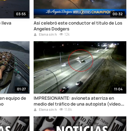
03:55
00:32
 lleva
Así celebró este conductor el título de Los
Angeles Dodgers
12k
Elena sin h
01:27
11:04
en equipo de
IMPRESIONANTE: avioneta aterriza en
mo
medio del tráfico de una autopista (vídeo
completo)
11.8k
Elena sin h