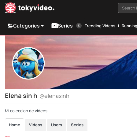
Search i
Categories
Series
Trending Videos
Runnin
Elena sin h
@elenasinh
Mi coleccion de videos
Home
Videos
Users
Series