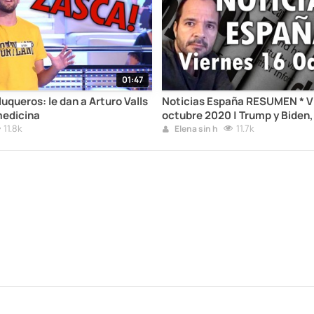
01:47
uqueros: le dan a Arturo Valls
Noticias España RESUMEN * Vi
medicina
octubre 2020 | Trump y Biden
11.8k
Sainz, FU Champions
11.7k
Elena sin h