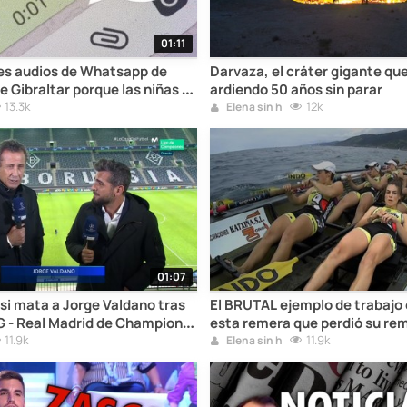
01:11
es audios de Whatsapp de
Darvaza, el cráter gigante que
e Gibraltar porque las niñas se
ardiendo 50 años sin parar
13.3k
12k
Elena sin h
01:07
asi mata a Jorge Valdano tras
El BRUTAL ejemplo de trabajo 
G - Real Madrid de Champions
esta remera que perdió su re
11.9k
11.9k
Elena sin h