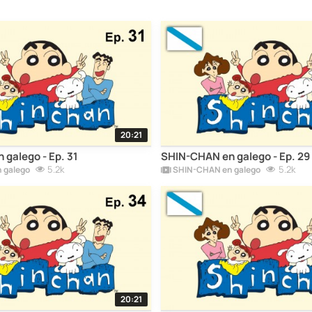
20:21
galego - Ep. 31
SHIN-CHAN en galego - Ep. 29
5.2k
5.2k
 galego
SHIN-CHAN en galego
20:21