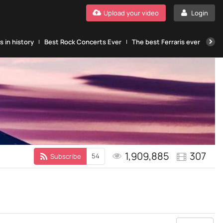
Upload your video
Login
 in history
Best Rock Concerts Ever
The best Ferraris ever
The
1,909,885
307
54
Subscribe