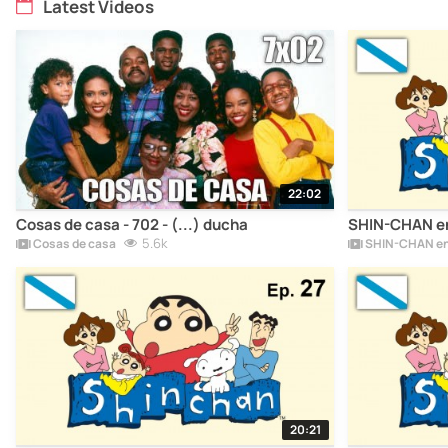
Latest Videos
22:02
Cosas de casa - 702 - (...) ducha
SHIN-CHAN en 
5.6k
Cosas de casa
SHIN-CHAN en
20:21