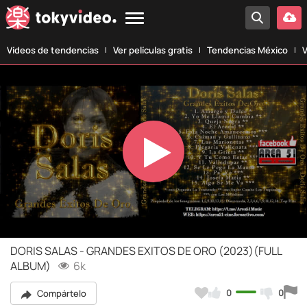
Vídeos de tendencias
Ver películas gratis
Tendencias México
V
Play
Video
DORIS SALAS - GRANDES EXITOS DE ORO (2023)(FULL
ALBUM)
6k
0
0
Compártelo