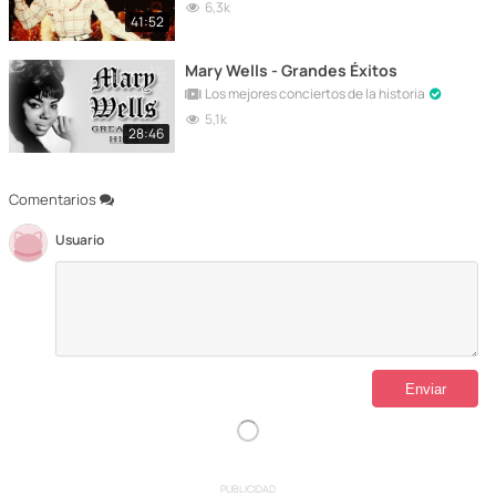
6,3k
41:52
Mary Wells - Grandes Éxitos
Los mejores conciertos de la historia
5,1k
28:46
Comentarios
Usuario
PUBLICIDAD