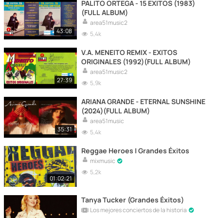
PALITO ORTEGA - 15 EXITOS (1983)
(FULL ALBUM)
area51music2
43:08
5,4k
V.A. MENEITO REMIX - EXITOS
ORIGINALES (1992)(FULL ALBUM)
area51music2
27:39
5,9k
ARIANA GRANDE - ETERNAL SUNSHINE
(2024)(FULL ALBUM)
area51music
35:31
5,4k
Reggae Heroes | Grandes Éxitos
mixmusic
5,2k
01:02:21
Tanya Tucker (Grandes Éxitos)
Los mejores conciertos de la historia