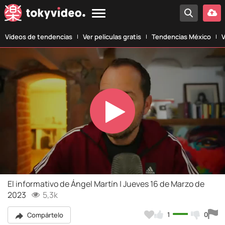
Vídeos de tendencias
Ver películas gratis
Tendencias México
V
Play
Video
El informativo de Ángel Martín | Jueves 16 de Marzo de
2023
5,3k
1
0
Compártelo