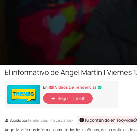
El informativo de Ángel Martín | Viernes
Vídeos De Tendencias
En
Seguir
583K
Tu contenido en Tokyvideo
Subido por
tendencias
· hace 2 años ·
Ángel Martín nos informa, como todas las mañanas, de las noticias de a