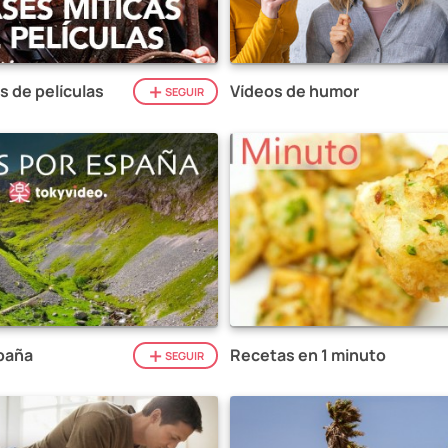
s de películas
Vídeos de humor
SEGUIR
paña
Recetas en 1 minuto
SEGUIR