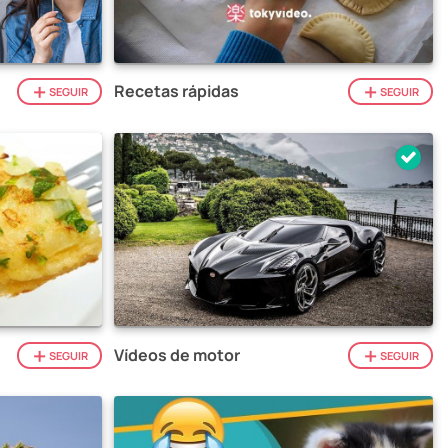
Recetas rápidas
SEGUIR
SEGUIR
Vídeos de motor
SEGUIR
SEGUIR