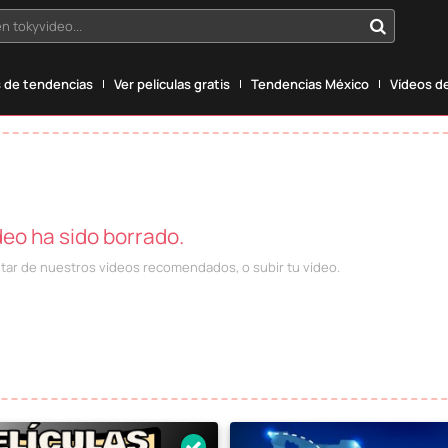
n tokyvideo...
 de tendencias
Ver películas gratis
Tendencias México
Vídeos de
deo ha sido borrado.
utar de nuestros vídeos recomendados, o subir tu vídeo.