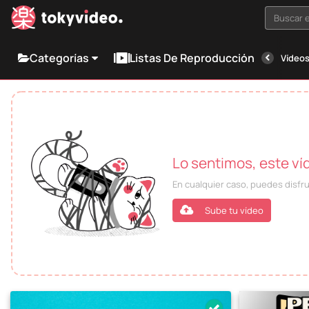
Buscar e
Categorías
Listas De Reproducción
Vídeos
Lo sentimos, este ví
En cualquier caso, puedes disfr
Sube tu vídeo