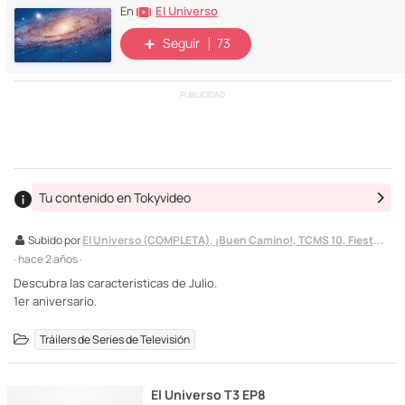
El Universo
En
Seguir
73
PUBLICIDAD
Tu contenido en Tokyvideo
Subido por
El Universo (COMPLETA), ¡Buen Camino!, TCMS 10, Fiestas Nacionales, Pelis, y, Willy Fogg 1 & 2
· hace 2 años ·
Descubra las caracteristicas de Julio.
1er aniversario.
Tráilers de Series de Televisión
El Universo T3 EP8