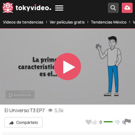
Vídeos de tendencias
Ver películas gratis
Tendencias México
V
Play
Video
El Universo T3 EP7
5,5k
0
0
Compártelo