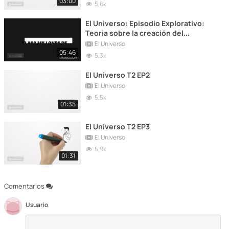
03:00
5,6k
El Universo: Episodio Explorativo:
Teoría sobre la creación del
universo
El Universo
05:46
5,3k
El Universo T2 EP2
El Universo
5,5k
01:35
El Universo T2 EP3
El Universo
5,9k
01:31
Comentarios
Usuario