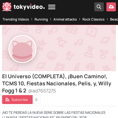
Trending Videos
Running
Animal attacks
Rock Classics
Beac
El Universo (COMPLETA), ¡Buen Camino!,
TCMS 10, Fiestas Nacionales, Pelis, y, Willy
Fogg 1 & 2
@ad7657275
Subscribe
0
¡NO TE PIERDAS LA NUEVA SERIE SOBRE LAS FIESTAS NACIONALES
LLAMADA ''FIESTAS NACIONALES'' EN ENERO DEL 2025.