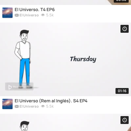
El Universo. T4 EP6
5.5k
El Universo
01:16
El Universo (Rem al Inglés). S4 EP4
5.5k
El Universo