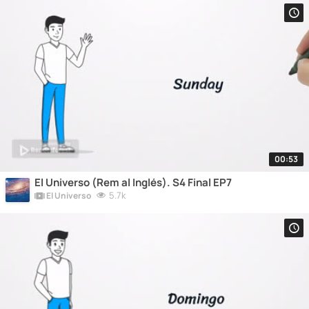
00:53
El Universo (Rem al Inglés). S4 Final EP7
5.7k
El Universo