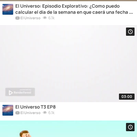
El Universo: Episodio Explorativo: ¿Como puedo
calcular el día de la semana en que caerá una fecha en
concreta sin fórmula ni calendario?
6.1k
El Universo
03:00
El Universo T3 EP8
6.1k
El Universo