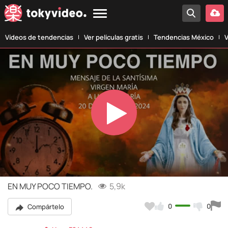
Vídeos de tendencias
Ver películas gratis
Tendencias México
V
Play
Video
EN MUY POCO TIEMPO.
5,9k
0
0
Compártelo