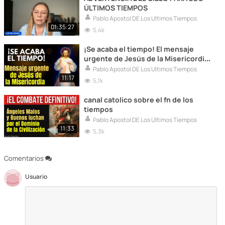
ÚLTIMOS TIEMPOS
Pablo Apostol DE Los Ultimos Tiempos
01:35:27
5,4k
¡Se acaba el tiempo! El mensaje
urgente de Jesús de la Misericordia
para el Final de los Tiempos
Pablo Apostol DE Los Ultimos Tiempos
11:17
5,1k
canal catolico sobre el fn de los
tiempos
Pablo Apostol DE Los Ultimos Tiempos
11:33
5,3k
Comentarios
Usuario