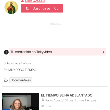
User-324440
Suscribirse
65
PUBLICIDAD
Tu contenido en Tokyvideo
Subido
hace 2 años ·
EN MUY POCO TIEMPO.
Documentales
EL TIEMPO SE HA ADELANTADO
Pablo Apostol DE Los Ultimos Tiempos
5,6k
44:35