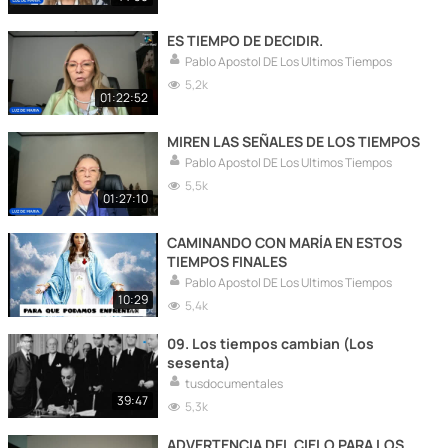
ES TIEMPO DE DECIDIR.
Pablo Apostol DE Los Ultimos Tiempos
5,2k
01:22:52
MIREN LAS SEÑALES DE LOS TIEMPOS
Pablo Apostol DE Los Ultimos Tiempos
5,5k
01:27:10
CAMINANDO CON MARÍA EN ESTOS
TIEMPOS FINALES
Pablo Apostol DE Los Ultimos Tiempos
10:29
5,4k
09. Los tiempos cambian (Los
sesenta)
tusdocumentales
39:47
5,3k
ADVERTENCIA DEL CIELO PARA LOS