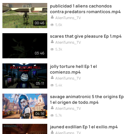
publicidad 1 aliens cachondos
contra predators romanticos.mp4
AlienTumns_TV
00:46
5,6k
scares that give pleasure Ep 1.mp4
AlienTumns_TV
5,3k
03:46
jolly torture hell Ep 1 el
comienzo.mp4
AlienTumns_TV
05:11
5,4k
savage animatronic 5 the origins Ep
1 el origen de todo.mp4
AlienTumns_TV
04:16
5,7k
jauned exdilian Ep 1 el exilio.mp4
AlienTumns_TV