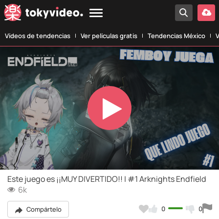
Vídeos de tendencias
Ver películas gratis
Tendencias México
V
Play
Video
Este juego es ¡¡MUY DIVERTIDO!! | #1 Arknights Endfield
6k
0
0
Compártelo