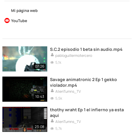
Mi página web
YouTube
S.C.2 episodio 1 beta sin audio.mp4
pabloguillermotercero
5,1k
07:26
Savage animatronic 2 Ep 1 gekko
violador.mp4
AlienTumns_TV
10:43
5,5k
thothy wraht Ep 1 el infierno ya esta
aqui
AlienTumns_TV
23:08
5,7k