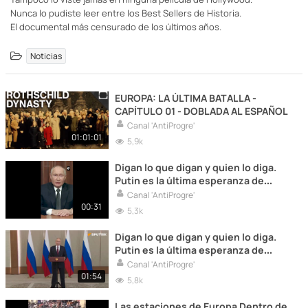
Nunca lo pudiste leer entre los Best Sellers de Historia.
El documental más censurado de los últimos años.
Noticias
EUROPA: LA ÚLTIMA BATALLA -
CAPÍTULO 01 - DOBLADA AL ESPAÑOL
Canal 'AntiProgre'
01:01:01
5,9k
Digan lo que digan y quien lo diga.
Putin es la última esperanza de
Europa.
Canal 'AntiProgre'
00:31
5,3k
Digan lo que digan y quien lo diga.
Putin es la última esperanza de
Europa.
Canal 'AntiProgre'
01:54
5,8k
Las estaciones de Europa Dentro de