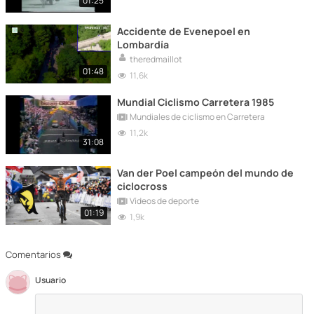
01:25
Accidente de Evenepoel en
Lombardía
theredmaillot
01:48
11,6k
Mundial Ciclismo Carretera 1985
Mundiales de ciclismo en Carretera
11,2k
31:08
Van der Poel campeón del mundo de
ciclocross
Vídeos de deporte
01:19
1,9k
Comentarios
Usuario