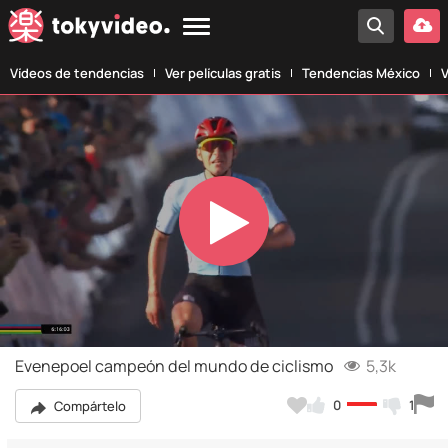
Vídeos de tendencias
Ver películas gratis
Tendencias México
V
Play
Video
Evenepoel campeón del mundo de ciclismo
5,3k
0
1
Compártelo