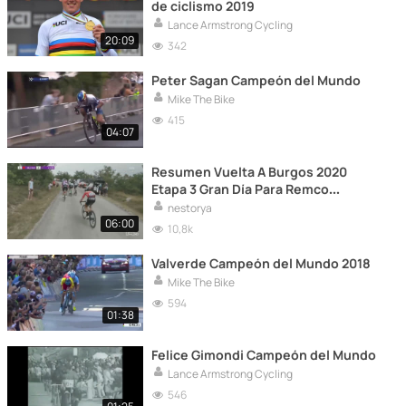
de ciclismo 2019
Lance Armstrong Cycling
20:09
342
Peter Sagan Campeón del Mundo
Mike The Bike
415
04:07
Resumen Vuelta A Burgos 2020
Etapa 3 Gran Día Para Remco
Evenepoel El Futuro Del Ciclismo
nestorya
06:00
10,8k
Valverde Campeón del Mundo 2018
Mike The Bike
594
01:38
Felice Gimondi Campeón del Mundo
Lance Armstrong Cycling
546