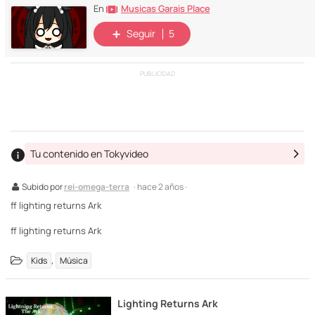
Musicas Garais Place
En
Seguir
5
PUBLICIDAD
Tu contenido en Tokyvideo
Subido por
rei-omega-terra
· hace 2 años ·
ff lighting returns Ark
ff lighting returns Ark
,
Kids
Música
Lighting Returns Ark