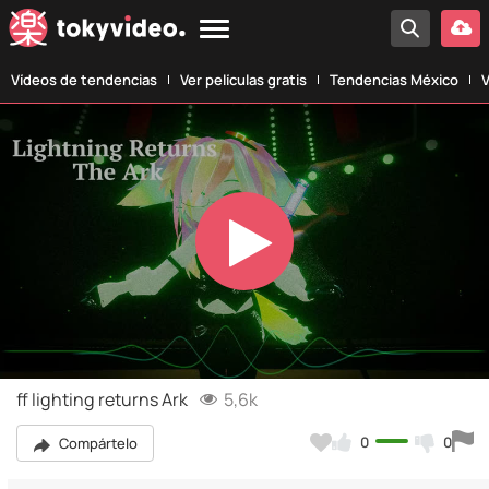
Vídeos de tendencias
Ver películas gratis
Tendencias México
V
Play
Video
ff lighting returns Ark
5,6k
0
0
Compártelo