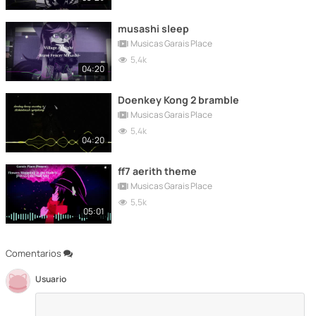
musashi sleep
Musicas Garais Place
5,4k
04:20
Doenkey Kong 2 bramble
Musicas Garais Place
5,4k
04:20
ff7 aerith theme
Musicas Garais Place
5,5k
05:01
Comentarios
Usuario