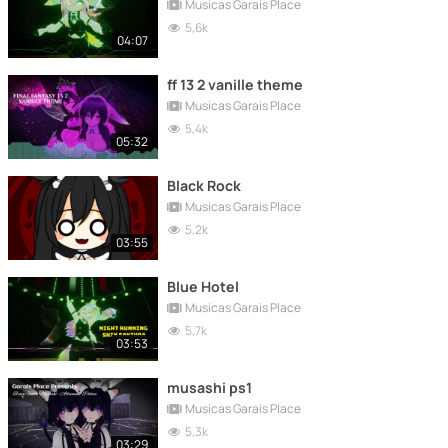
Musicas Garais Place
5,6k
04:07
ff 13 2 vanille theme
Musicas Garais Place
5,4k
05:32
Black Rock
Musicas Garais Place
5,2k
03:55
Blue Hotel
Musicas Garais Place
5,7k
03:53
musashi ps1
Musicas Garais Place
5,3k
03:29