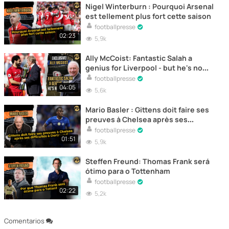
Nigel Winterburn : Pourquoi Arsenal
est tellement plus fort cette saison
footballpresse
02:23
5,9k
Ally McCoist: Fantastic Salah a
genius for Liverpool - but he's no
Dalglish!
footballpresse
04:05
5,6k
Mario Basler : Gittens doit faire ses
preuves à Chelsea après ses
difficultés à Borussia Dortmund
footballpresse
01:51
5,9k
Steffen Freund: Thomas Frank será
ótimo para o Tottenham
footballpresse
02:22
5,2k
Comentarios