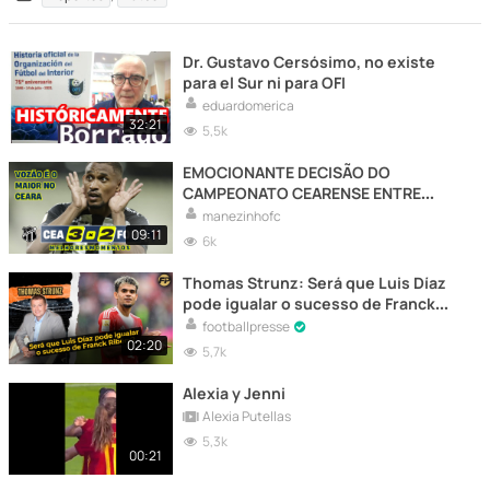
Dr. Gustavo Cersósimo, no existe
para el Sur ni para OFI
eduardomerica
32:21
5,5k
EMOCIONANTE DECISÃO DO
CAMPEONATO CEARENSE ENTRE
CEARA X FORTALEZA | MELHORES
manezinhofc
MOMENTOS 2024
09:11
6k
Thomas Strunz: Será que Luis Díaz
pode igualar o sucesso de Franck
Ribéry no Bayern de Munique?
footballpresse
02:20
5,7k
Alexia y Jenni
Alexia Putellas
5,3k
00:21