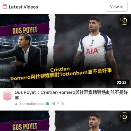
Latest Videos
View all
02:22
Gus Poyet：Cristian Romero與社群媒體對熱刺並不是好
事
5.9k
footballpresse