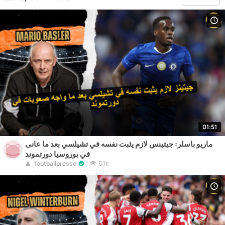
01:51
ماريو باسلر: جيتينس لازم يثبت نفسه في تشيلسي بعد ما عانى
في بوروسيا دورتموند
6.1k
footballpresse