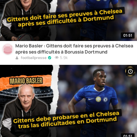
01:51
Mario Basler : Gittens doit faire ses preuves à Chelsea
après ses difficultés à Borussia Dortmund
5.9k
footballpresse
01:51