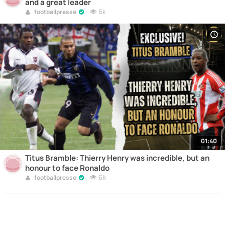
and a great leader
6k
footballpresse
01:40
Titus Bramble: Thierry Henry was incredible, but an
honour to face Ronaldo
6k
footballpresse