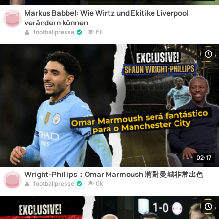
Markus Babbel: Wie Wirtz und Ekitike Liverpool
verändern können
6k
footballpresse
02:17
Wright-Phillips：Omar Marmoush 將對曼城非常出色
6k
footballpresse