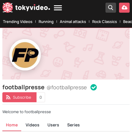
Trending Videos
Running
Animal attacks
Rock Classics
Beac
footballpresse
@footballpresse
Subscribe
0
Welcome to footballpresse
Home
Videos
Users
Series