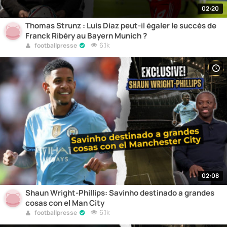
02:20
Thomas Strunz : Luis Díaz peut-il égaler le succès de
Franck Ribéry au Bayern Munich ?
6.1k
footballpresse
02:08
Shaun Wright-Phillips: Savinho destinado a grandes
cosas con el Man City
6.1k
footballpresse