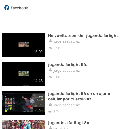
Facebook
He vuelto a perder jugando farlight
jorge isaacs cruz
5,2k
15:02
jugando farlight 84.
jorge isaacs cruz
5,8k
14:46
jugando farlight 84 en un ajeno
celular por cuarta vez
jorge isaacs cruz
18:58
5,7k
jugando a farlihgt 84
kazukyto