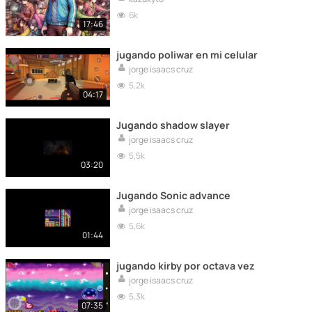
6k
17:46
jugando poliwar en mi celular
jorge isaacs cruz
5,2k
04:17
Jugando shadow slayer
jorge isaacs cruz
5,5k
03:20
Jugando Sonic advance
jorge isaacs cruz
5,6k
01:44
jugando kirby por octava vez
jorge isaacs cruz
5,3k
07:35