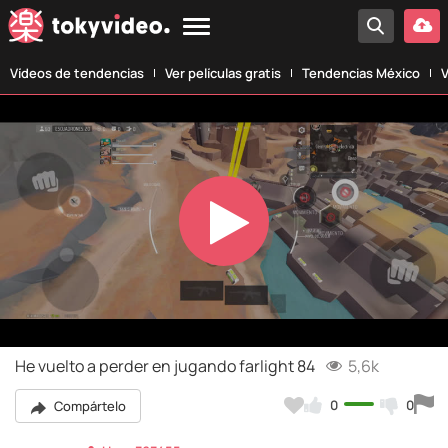
Vídeos de tendencias
Ver películas gratis
Tendencias México
V
Play
Video
He vuelto a perder en jugando farlight 84
5,6k
0
0
Compártelo