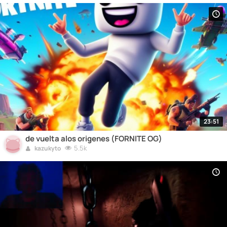
23:51
de vuelta alos origenes (FORNITE OG)
5.5k
kazukyto