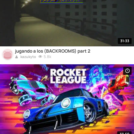
31:33
jugando a los (BACKROOMS) part 2
5.8k
kazukyto