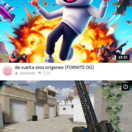
23:51
de vuelta alos origenes (FORNITE OG)
5.5k
kazukyto