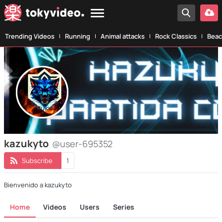
Trending Videos
Running
Animal attacks
Rock Classics
Beac
kazukyto
@user-695352
Subscribe
1
Bienvenido a kazukyto
Home
Videos
Users
Series