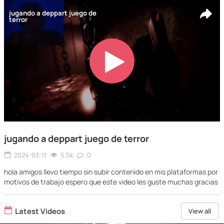
jugando a deppart juego de terror
2024-03-11
5.5k
0
hola amigos llevo tiempo sin subir contenido en mis plataformas por
motivos de trabajo espero que este video les guste muchas gracias
Latest Videos
View all