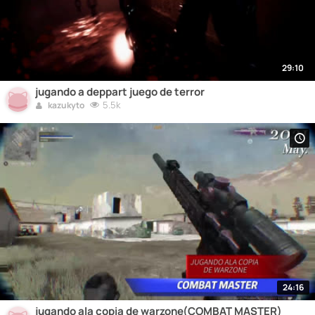
29:10
jugando a deppart juego de terror
5.5k
kazukyto
24:16
jugando ala copia de warzone(COMBAT MASTER)