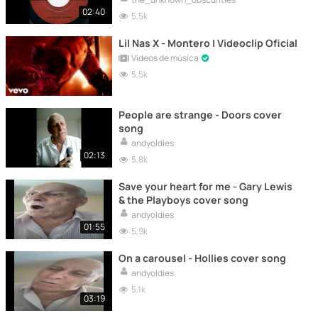
02:40
5,5k
Lil Nas X - Montero | Videoclip Oficial
Vídeos de música
5,5k
People are strange - Doors cover
song
andyoldies
02:13
5,8k
Save your heart for me - Gary Lewis
& the Playboys cover song
andyoldies
01:55
5,9k
On a carousel - Hollies cover song
andyoldies
5,1k
03:19