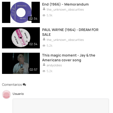
End (1966) -- Memorandum
the_unknown_obscurities
5,9k
02:34
PAUL WAYNE (1964) - DREAM FOR
SALE
the_unknown_obscurities
02:34
5,2k
This magic moment - Jay & the
Americans cover song
andyoldies
02:57
5,2k
Comentarios
Usuario