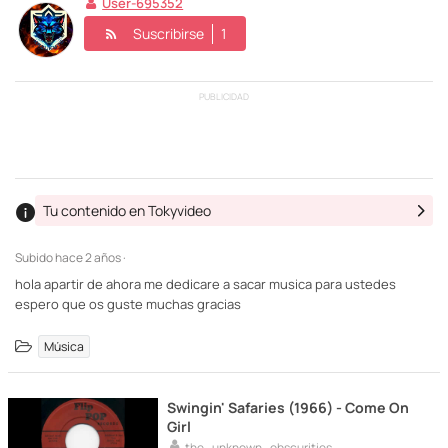
User-695352
Suscribirse
1
PUBLICIDAD
Tu contenido en Tokyvideo
Subido
hace 2 años ·
hola apartir de ahora me dedicare a sacar musica para ustedes
espero que os guste muchas gracias
Música
Swingin' Safaries (1966) - Come On
Girl
the_unknown_obscurities