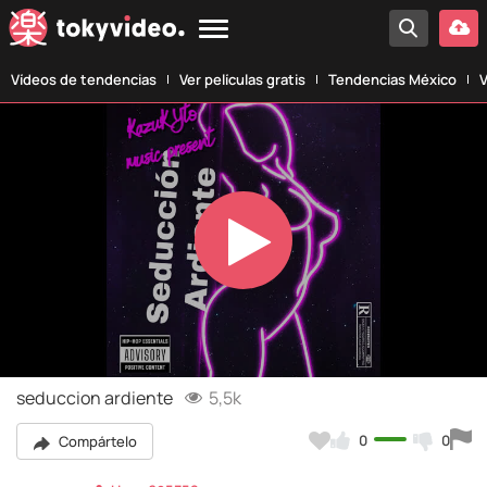
Vídeos de tendencias
Ver películas gratis
Tendencias México
V
Play
Video
seduccion ardiente
5,5k
0
0
Compártelo