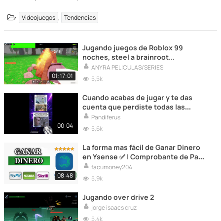
,
Videojuegos
Tendencias
Jugando juegos de Roblox 99
noches, steel a brainroot...
ANYRA PELICULAS/SERIES
01:17:01
5,5k
Cuando acabas de jugar y te das
cuenta que perdiste todas las
partidas de la noche... #memes
Pandiferus
#humor
00:04
5,6k
La forma mas fácil de Ganar Dinero
en Ysense ✅ | Comprobante de Pago
2024 ? |
facumoney204
08:48
5,9k
Jugando over drive 2
jorge isaacs cruz
5,4k