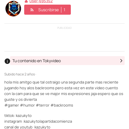
User-695352
Suscribirse
1
PUBLICIDAD
Tu contenido en Tokyvideo
Subido
hace 2 años ·
hola mis amitgo que tal ostraigo una segunda parte mas reciente
jugando hoy alos backrooms pero esta vez en este video cuento
con la cam para que se ve major mis expresiones jaja espero que os
guste y os divierta
#gamer #humor #terror #backrooms
tiktok: kazukyto
instagram :kazukytolapartidacomienza
canal de youtub :kazukyto