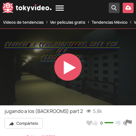
Vídeos de tendencias
Ver películas gratis
Tendencias México
V
Play
Video
jugando a los (BACKROOMS) part 2
5,8k
0
0
Compártelo