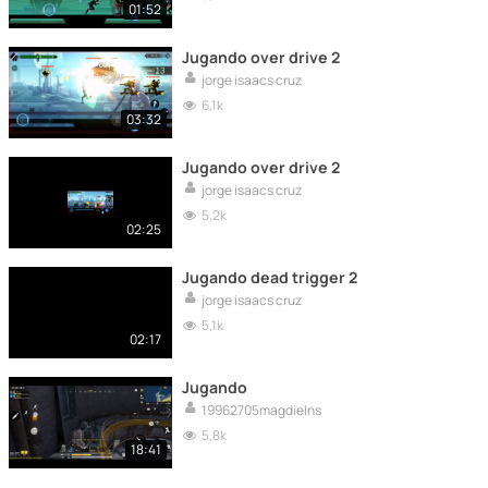
01:52
Jugando over drive 2
jorge isaacs cruz
6,1k
03:32
Jugando over drive 2
jorge isaacs cruz
5,2k
02:25
Jugando dead trigger 2
jorge isaacs cruz
5,1k
02:17
Jugando
19962705magdielns
5,8k
18:41