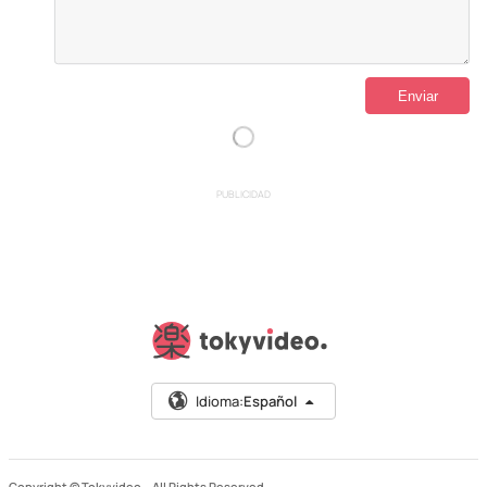
PUBLICIDAD
Idioma:
Español
Copyright © Tokyvideo –
All Rights Reserved