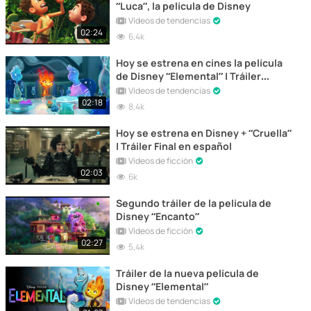
“Luca”, la película de Disney
Vídeos de tendencias
02:24
6,4k
Hoy se estrena en cines la película
de Disney “Elemental” | Tráiler
Oficial
Vídeos de tendencias
02:18
8,4k
Hoy se estrena en Disney + “Cruella”
| Tráiler Final en español
Vídeos de ficción
02:03
6k
Segundo tráiler de la película de
Disney “Encanto”
Vídeos de ficción
02:27
5,4k
Tráiler de la nueva película de
Disney “Elemental”
Vídeos de tendencias