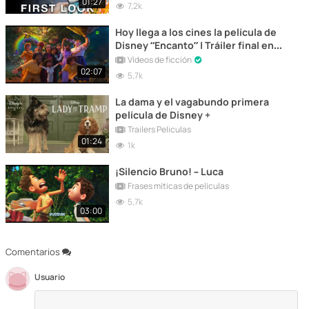
01:27
7,2k
Hoy llega a los cines la película de
Disney “Encanto” | Tráiler final en
español
Vídeos de ficción
02:07
5,7k
La dama y el vagabundo primera
película de Disney +
Trailers Peliculas
01:24
1k
¡Silencio Bruno! – Luca
Frases míticas de películas
5,7k
03:00
Comentarios
Usuario