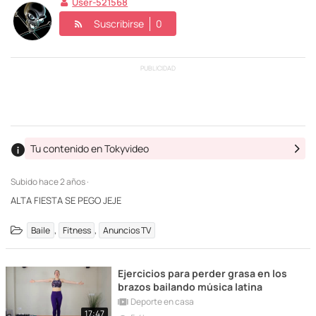
User-521568
Suscribirse
0
PUBLICIDAD
Tu contenido en Tokyvideo
Subido
hace 2 años ·
ALTA FIESTA SE PEGO JEJE
,
,
Baile
Fitness
Anuncios TV
Ejercicios para perder grasa en los
brazos bailando música latina
Deporte en casa
17:47