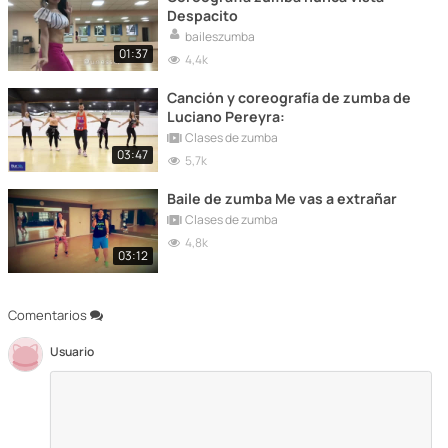
Despacito
baileszumba
01:37
4,4k
Canción y coreografía de zumba de
Luciano Pereyra:
Clases de zumba
03:47
5,7k
Baile de zumba Me vas a extrañar
Clases de zumba
4,8k
03:12
Comentarios
Usuario