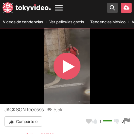
Vídeos de tendencias
Ver películas gratis
Tendencias México
V
Play
Video
JACKSON feeesss
5,5k
1
0
Compártelo