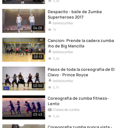
5,4k
Despacito - baile de Zumba
Superheroes 2017
baileszumba
04:05
7k
Cancion: Prende la cadera zumba
iho de Big Mancilla
baileszumba
03:13
5,4k
Pasos de toda la coreografia de El
Clavo - Prince Royce
baileszumba
02:50
5,7k
Coreografia de zumba fitness-
Lento
Clases de zumba
03:43
5,4k
Coreografia zumba nunca vista -