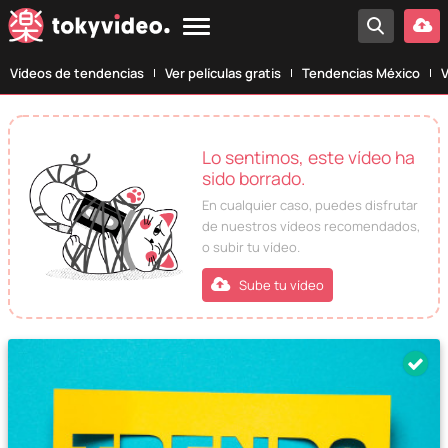
Vídeos de tendencias
Ver películas gratis
Tendencias México
V
Lo sentimos, este vídeo ha
sido borrado.
En cualquier caso, puedes disfrutar
de nuestros vídeos recomendados,
o subir tu vídeo.
Sube tu vídeo