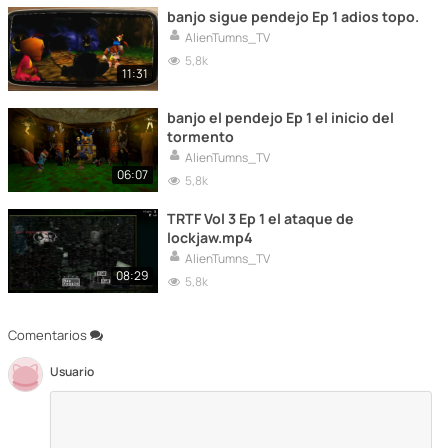
banjo sigue pendejo Ep 1 adios topo.
AlienTumns_TV
5,8k
11:31
banjo el pendejo Ep 1 el inicio del
tormento
AlienTumns_TV
06:07
5,8k
TRTF Vol 3 Ep 1 el ataque de
lockjaw.mp4
AlienTumns_TV
08:29
5,8k
Comentarios
Usuario