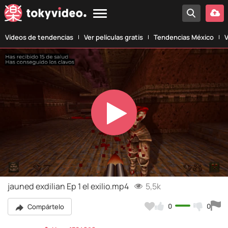
Vídeos de tendencias
Ver películas gratis
Tendencias México
V
Play
Video
jauned exdilian Ep 1 el exilio.mp4
5,5k
0
0
Compártelo