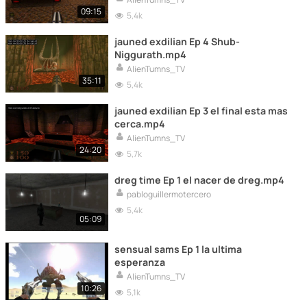
09:15
5,4k
jauned exdilian Ep 4 Shub-
Niggurath.mp4
AlienTumns_TV
35:11
5,4k
jauned exdilian Ep 3 el final esta mas
cerca.mp4
AlienTumns_TV
24:20
5,7k
dreg time Ep 1 el nacer de dreg.mp4
pabloguillermotercero
5,4k
05:09
sensual sams Ep 1 la ultima
esperanza
AlienTumns_TV
10:26
5,1k