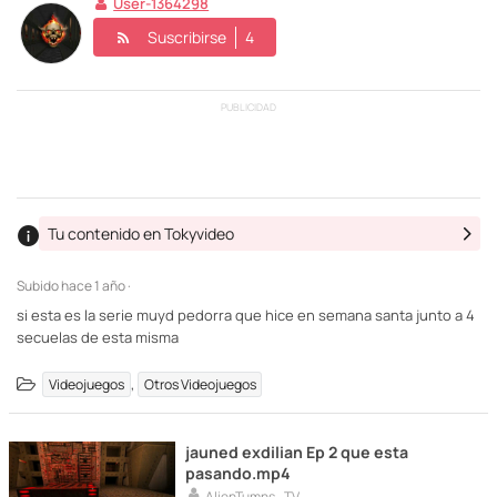
User-1364298
Suscribirse
4
PUBLICIDAD
Tu contenido en Tokyvideo
Subido
hace 1 año ·
si esta es la serie muyd pedorra que hice en semana santa junto a 4
secuelas de esta misma
,
Videojuegos
Otros Videojuegos
jauned exdilian Ep 2 que esta
pasando.mp4
AlienTumns_TV