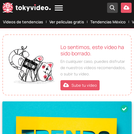
Vídeos de tendencias
Ver películas gratis
Tendencias México
V
Lo sentimos, este vídeo ha
sido borrado.
En cualquier caso, puedes disfrutar
de nuestros vídeos recomendados,
o subir tu vídeo.
Sube tu vídeo