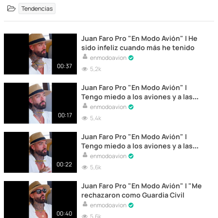
Tendencias
Juan Faro Pro "En Modo Avión" | He
sido infeliz cuando más he tenido
enmodoavion
00:37
5,2k
Juan Faro Pro "En Modo Avión" |
Tengo miedo a los aviones y a las
alturas'
enmodoavion
00:17
5,4k
Juan Faro Pro "En Modo Avión" |
Tengo miedo a los aviones y a las
alturas'
enmodoavion
00:22
5,6k
Juan Faro Pro "En Modo Avión" | "Me
rechazaron como Guardia Civil
enmodoavion
00:40
5,6k