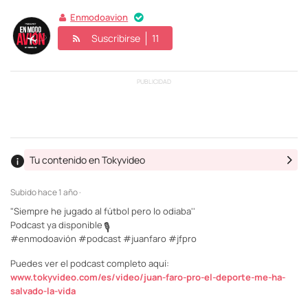
Enmodoavion
Suscribirse
11
PUBLICIDAD
Tu contenido en Tokyvideo
Subido
hace 1 año ·
"Siempre he jugado al fútbol pero lo odiaba''
Podcast ya disponible
🎙️
#enmodoavión #podcast #juanfaro #jfpro
Puedes ver el podcast completo aquí:
www.tokyvideo.com/es/video/juan-faro-pro-el-deporte-me-ha-
salvado-la-vida