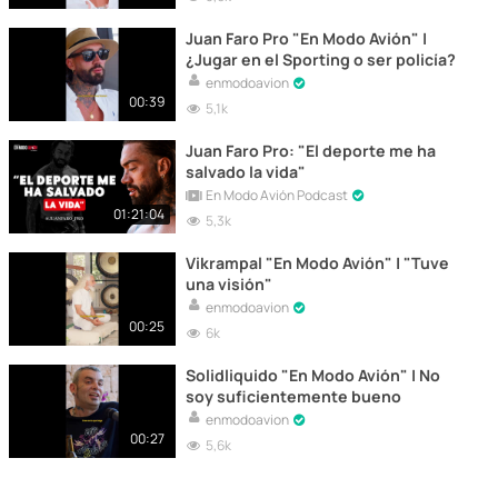
Juan Faro Pro "En Modo Avión" |
¿Jugar en el Sporting o ser policía?
enmodoavion
00:39
5,1k
Juan Faro Pro: "El deporte me ha
salvado la vida"
En Modo Avión Podcast
01:21:04
5,3k
Vikrampal "En Modo Avión" | "Tuve
una visión"
enmodoavion
00:25
6k
Solidliquido "En Modo Avión" | No
soy suficientemente bueno
enmodoavion
00:27
5,6k