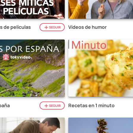
s de películas
Vídeos de humor
SEGUIR
paña
Recetas en 1 minuto
SEGUIR