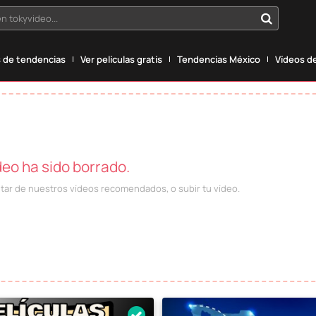
n tokyvideo...
 de tendencias
Ver películas gratis
Tendencias México
Vídeos de
deo ha sido borrado.
utar de nuestros vídeos recomendados, o subir tu vídeo.