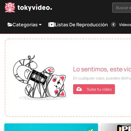
Buscar e
Categorías
Listas De Reproducción
Vídeos
Lo sentimos, este ví
En cualquier caso, puedes disfr
Sube tu vídeo