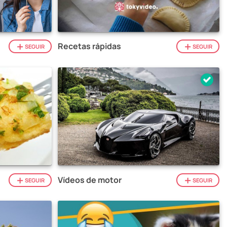
Recetas rápidas
SEGUIR
SEGUIR
Vídeos de motor
SEGUIR
SEGUIR