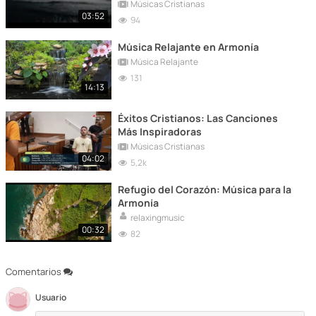
espiritual
Músicas Cristianas
03:52
94
Música Relajante en Armonía
Música Relajante
131
14:13
Éxitos Cristianos: Las Canciones
Más Inspiradoras
Músicas Cristianas
04:02
5,2k
Refugio del Corazón: Música para la
Armonía
relaxingmusic
00:32
82
Comentarios
Usuario