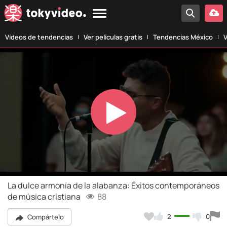
Vídeos de tendencias
Ver películas gratis
Tendencias México
V
Play
Video
La dulce armonía de la alabanza: Éxitos contemporáneos
de música cristiana
88
2
0
Compártelo