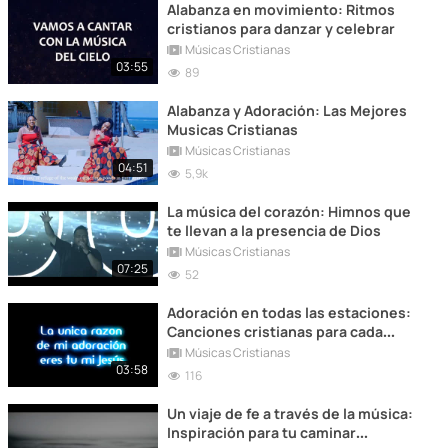
Alabanza en movimiento: Ritmos
cristianos para danzar y celebrar
Músicas Cristianas
03:55
89
Alabanza y Adoración: Las Mejores
Musicas Cristianas
Músicas Cristianas
04:51
5,9k
La música del corazón: Himnos que
te llevan a la presencia de Dios
Músicas Cristianas
07:25
52
Adoración en todas las estaciones:
Canciones cristianas para cada
momento de tu vida
Músicas Cristianas
03:58
116
Un viaje de fe a través de la música:
Inspiración para tu caminar