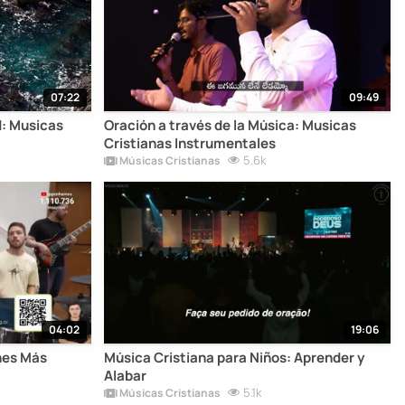
07:22
09:49
d: Musicas
Oración a través de la Música: Musicas
Cristianas Instrumentales
5.6k
Músicas Cristianas
04:02
19:06
nes Más
Música Cristiana para Niños: Aprender y
Alabar
5.1k
Músicas Cristianas