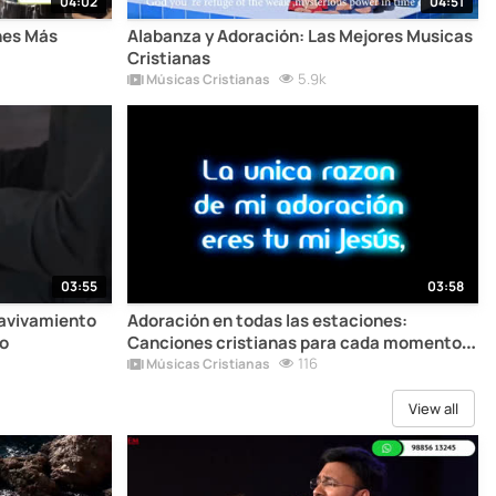
04:02
04:51
nes Más
Alabanza y Adoración: Las Mejores Musicas
Cristianas
5.9k
Músicas Cristianas
03:55
03:58
 avivamiento
Adoración en todas las estaciones:
to
Canciones cristianas para cada momento
de tu vida
116
Músicas Cristianas
View all