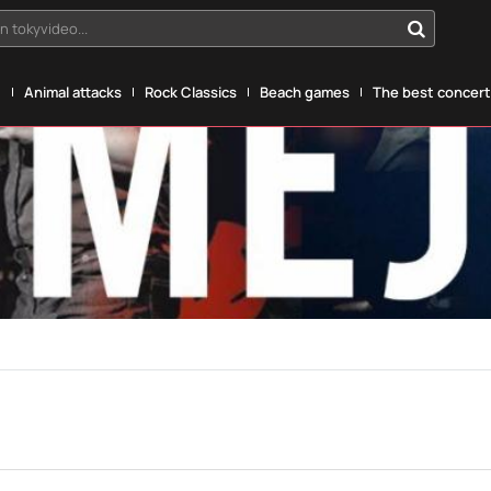
n tokyvideo...
g
Animal attacks
Rock Classics
Beach games
The best concerts