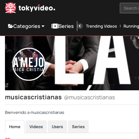
Search i
Categories
Series
Trending Videos
Runnin
musicascristianas
@musicascristianas
Bienvenido a musicascristianas
Home
Videos
Users
Series