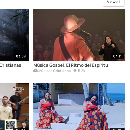
View all
03:59
04:11
Cristianas
Música Gospel: El Ritmo del Espíritu
5.3k
Músicas Cristianas