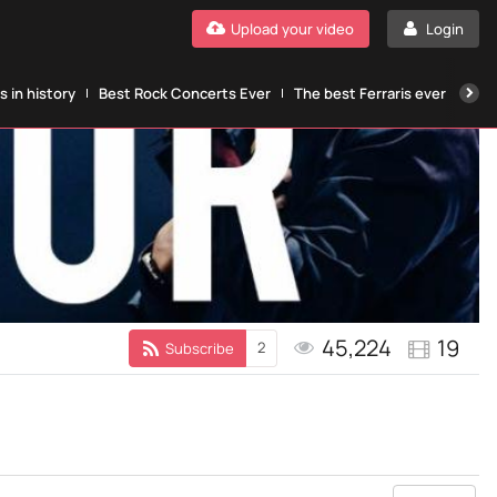
Upload your video
Login
 in history
Best Rock Concerts Ever
The best Ferraris ever
The
45,224
19
2
Subscribe