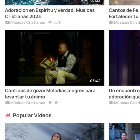
07:22
Adoración en Espíritu y Verdad: Musicas
Cantos de Fe:
Cristianas 2023
Fortalecer tu 
5.7k
Músicas Cristianas
Músicas Crist
03:42
Cánticos de gozo: Melodías alegres para
Un encuentro 
levantar tu ánimo
adoración qu
96
Músicas Cristianas
Músicas Crist
Popular Videos