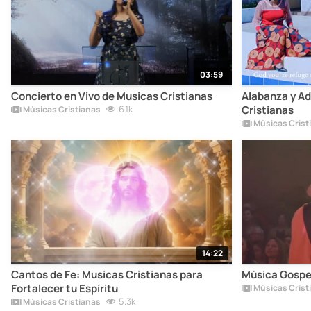
03:59
Concierto en Vivo de Musicas Cristianas
Alabanza y Ad
6.1k
Cristianas
Músicas Cristianas
Músicas Crist
14:22
Cantos de Fe: Musicas Cristianas para
Música Gospel:
Fortalecer tu Espíritu
Músicas Crist
5.3k
Músicas Cristianas