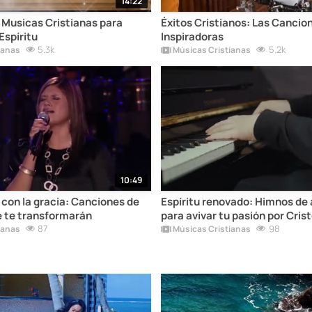
14:22
 Musicas Cristianas para
Éxitos Cristianos: Las Cancio
Espíritu
Inspiradoras
5.3k
5.2k
ianas
Músicas Cristianas
10:49
con la gracia: Canciones de
Espíritu renovado: Himnos de
e te transformarán
para avivar tu pasión por Cris
87
98
ianas
Músicas Cristianas