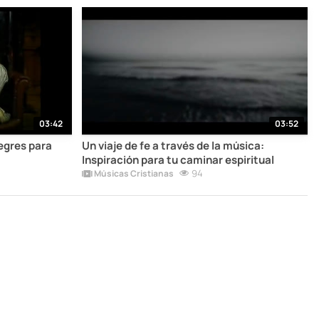
03:42
03:52
egres para
Un viaje de fe a través de la música:
Inspiración para tu caminar espiritual
94
Músicas Cristianas