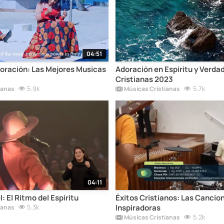
04:51
oración: Las Mejores Musicas
Adoración en Espíritu y Verda
Cristianas 2023
5.9k
5.7k
ianas
Músicas Cristianas
04:11
 El Ritmo del Espíritu
Éxitos Cristianos: Las Cancio
5.3k
Inspiradoras
ianas
5.2k
Músicas Cristianas