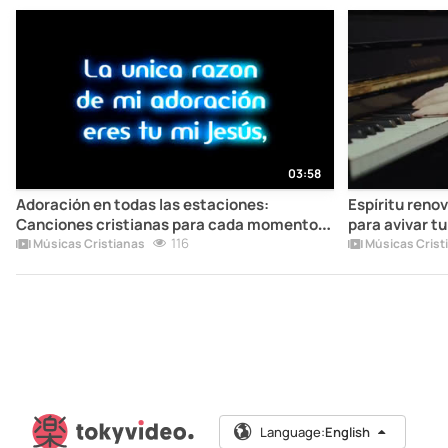
03:58
Adoración en todas las estaciones:
Espíritu reno
Canciones cristianas para cada momento
para avivar tu
de tu vida
116
Músicas Cristianas
Músicas Crist
Language:
English