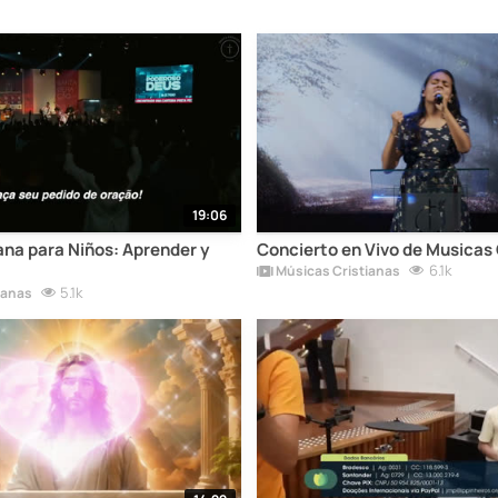
19:06
ana para Niños: Aprender y
Concierto en Vivo de Musicas 
6.1k
Músicas Cristianas
5.1k
ianas