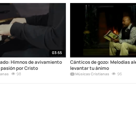
03:55
vado: Himnos de avivamiento
Cánticos de gozo: Melodías al
 pasión por Cristo
levantar tu ánimo
98
96
ianas
Músicas Cristianas