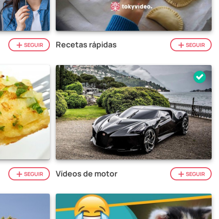
Recetas rápidas
SEGUIR
SEGUIR
Vídeos de motor
SEGUIR
SEGUIR