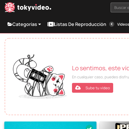
Buscar e
Categorías
Listas De Reproducción
Vídeos
Lo sentimos, este ví
En cualquier caso, puedes disfr
Sube tu vídeo