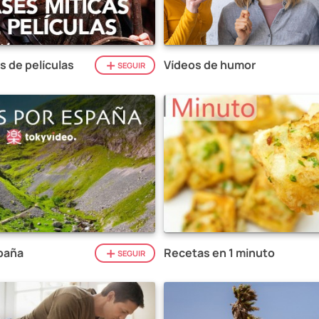
s de películas
Vídeos de humor
SEGUIR
paña
Recetas en 1 minuto
SEGUIR