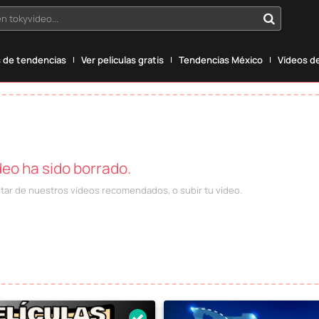
n tokyvideo...
 de tendencias
Ver películas gratis
Tendencias México
Vídeos de
deo ha sido borrado.
utar de nuestros vídeos recomendados, o subir tu vídeo.