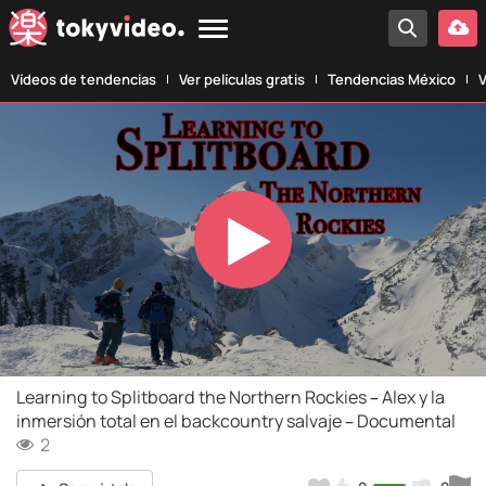
Vídeos de tendencias
Ver películas gratis
Tendencias México
V
Play
Video
Learning to Splitboard the Northern Rockies – Alex y la
inmersión total en el backcountry salvaje – Documental
2