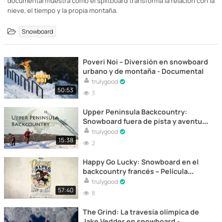
documental muestra cómo el splitboard transforma la relación con la
nieve, el tiempo y la propia montaña.
Snowboard
Poveri Noi – Diversión en snowboard
urbano y de montaña - Documental
trulygood
50:53
3
Upper Peninsula Backcountry:
Snowboard fuera de pista y aventura
- Documental completo online
trulygood
15:38
2
Happy Go Lucky: Snowboard en el
backcountry francés – Película
completa online
trulygood
57:40
8
The Grind: La travesía olímpica de
Jake Vedder en snowboard -