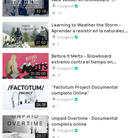
Documental
trulygood
32:19
137
Learning to Weather the Storm –
Aprender a resistir en la naturaleza –
Documental
trulygood
27:50
3
Before It Melts – Snowboard
extremo contra el tiempo en
Colorado – Documental
trulygood
01:00:00
16
"Factotum Project Documental
completo Online"
trulygood
24:18
1
Unpaid Overtime - Documental
completo online
trulygood
23:17
0