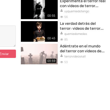
Experimenta el terror real
con videos de terror
reales
uyquemiedotengo
00:55
56
La verdad detrás del
terror: videos de terror
reales
quemiedomedas
00:45
85
Adéntrate en el mundo
del terror con videos de
terror reales
terrorvideos4all
03:59
53