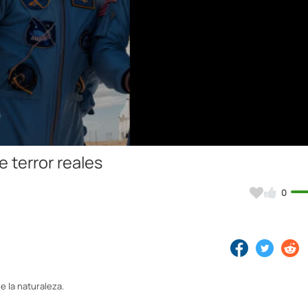
Video
e terror reales
0
e la naturaleza.