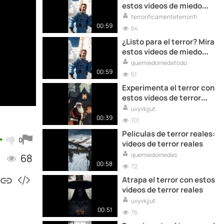
estos videos de miedo
reales
terrorificamenteterrorifi
00:59
64
¿Listo para el terror? Mira
estos videos de miedo
reales
quemiedomedatodo
00:59
51
Experimenta el terror con
estos videos de terror
reales
uvyvkjjut
00:39
101
Películas de terror reales:
0
videos de terror reales
quemiedomedas
68
00:58
72
Atrapa el terror con estos
videos de terror reales
uvyvkjjut
00:51
76