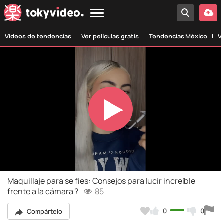
Vídeos de tendencias
Ver películas gratis
Tendencias México
V
Play
Video
Maquillaje para selfies: Consejos para lucir increíble
frente a la cámara ?
85
0
0
Compártelo