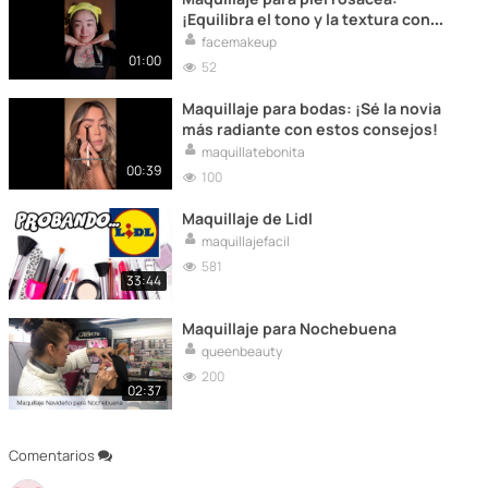
¡Equilibra el tono y la textura con
estos consejos!
facemakeup
01:00
52
Maquillaje para bodas: ¡Sé la novia
más radiante con estos consejos!
maquillatebonita
00:39
100
Maquillaje de Lidl
maquillajefacil
581
33:44
Maquillaje para Nochebuena
queenbeauty
200
02:37
Comentarios