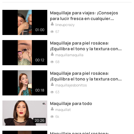
Maquillaje para viajes: ¡Consejos
para lucir fresca en cualquier
destino!
lineupcrazy
01:00
67
Maquillaje para piel rosácea:
¡Equilibra el tono y la textura con
estos consejos!
maquillamaquilla
00:12
68
Maquillaje para piel rosácea:
¡Equilibra el tono y la textura con
estos consejos!
maquillajesbonitos
00:18
63
Maquillaje para todo
maquillat
6k
20:26
Maquillaje para piel rosácea: