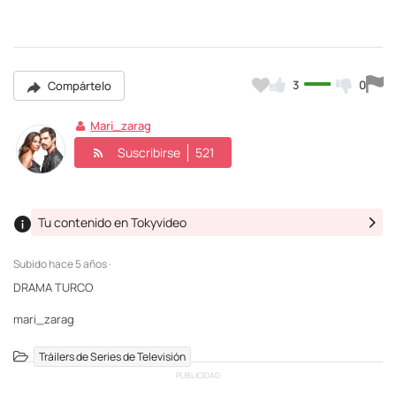
3
0
Compártelo
Mari_zarag
Suscribirse
521
Tu contenido en Tokyvideo
Subido
hace 5 años ·
DRAMA TURCO
mari_zarag
Tráilers de Series de Televisión
PUBLICIDAD