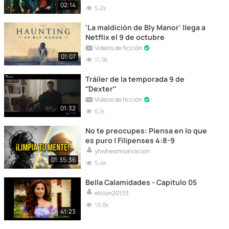
02:14
5,2k
'La maldición de Bly Manor' llega a
Netflix el 9 de octubre
Vídeos de ficción
01:07
11,9k
Tráiler de la temporada 9 de
“Dexter”
Vídeos de ficción
01:32
6,1k
No te preocupes: Piensa en lo que
es puro | Filipenses 4:8-9
yhwhesmisalvacion
01:35:36
5,4k
Bella Calamidades - Capitulo 05
elclon20133
18,8k
41:23