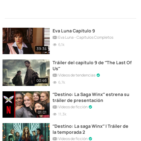
Eva Luna Capítulo 9
Eva Luna - Capítulos Completos
6,1k
39:34
Tráiler del capítulo 9 de “The Last Of
Us”
Vídeos de tendencias
00:46
6,7k
“Destino: La Saga Winx” estrena su
tráiler de presentación
Vídeos de ficción
01:01
11,3k
“Destino: La saga Winx” | Tráiler de
la temporada 2
Vídeos de ficción