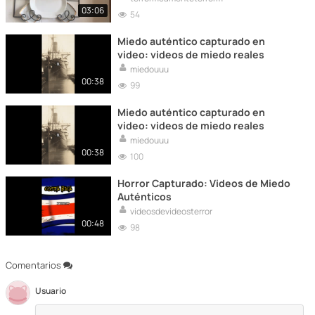
03:06
54
Miedo auténtico capturado en
video: videos de miedo reales
miedouuu
00:38
99
Miedo auténtico capturado en
video: videos de miedo reales
miedouuu
00:38
100
Horror Capturado: Videos de Miedo
Auténticos
videosdevideosterror
00:48
98
Comentarios
Usuario