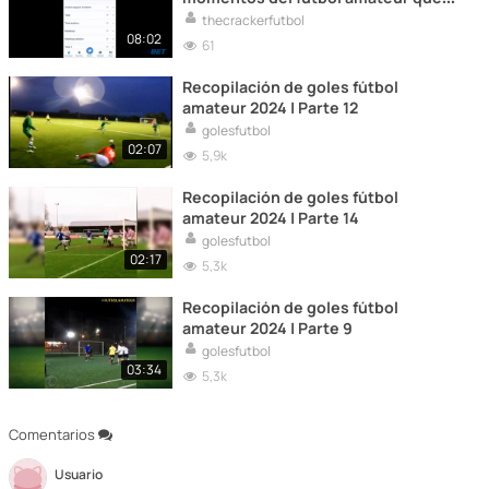
te dejarán sin aliento.
thecrackerfutbol
08:02
61
Recopilación de goles fútbol
amateur 2024 | Parte 12
golesfutbol
02:07
5,9k
Recopilación de goles fútbol
amateur 2024 | Parte 14
golesfutbol
02:17
5,3k
Recopilación de goles fútbol
amateur 2024 | Parte 9
golesfutbol
03:34
5,3k
Comentarios
Usuario