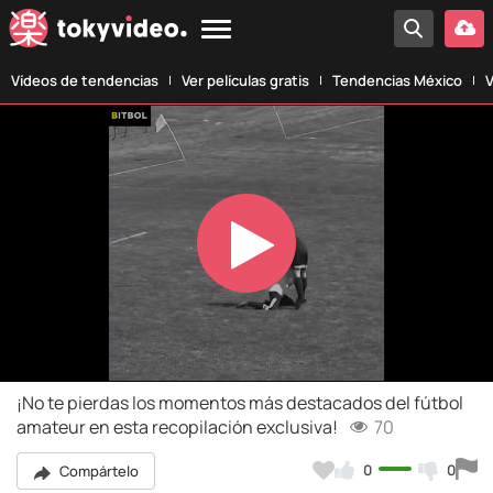
Vídeos de tendencias
Ver películas gratis
Tendencias México
V
Play
Video
¡No te pierdas los momentos más destacados del fútbol
amateur en esta recopilación exclusiva!
70
0
0
Compártelo