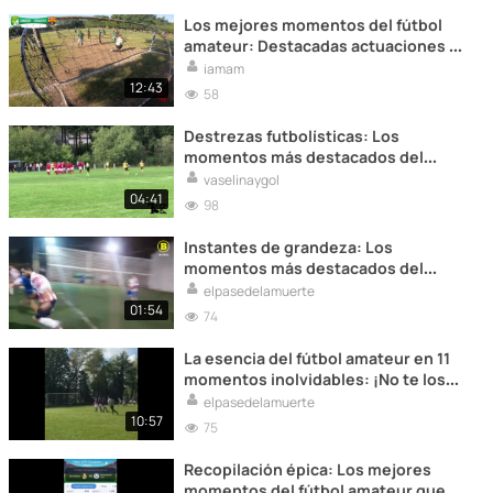
Los mejores momentos del fútbol
amateur: Destacadas actuaciones y
momentos de genialidad.
iamam
12:43
58
Destrezas futbolísticas: Los
momentos más destacados del
fútbol amateur para admirar.
vaselinaygol
04:41
98
Instantes de grandeza: Los
momentos más destacados del
fútbol amateur capturados en vídeo.
elpasedelamuerte
01:54
74
La esencia del fútbol amateur en 11
momentos inolvidables: ¡No te los
pierdas!
elpasedelamuerte
10:57
75
Recopilación épica: Los mejores
momentos del fútbol amateur que