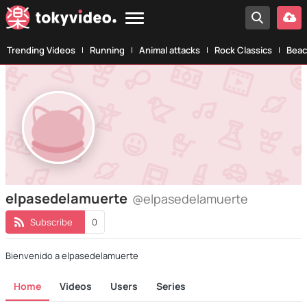
Trending Videos
Running
Animal attacks
Rock Classics
Beac
elpasedelamuerte
@elpasedelamuerte
Subscribe
0
Bienvenido a elpasedelamuerte
Home
Videos
Users
Series