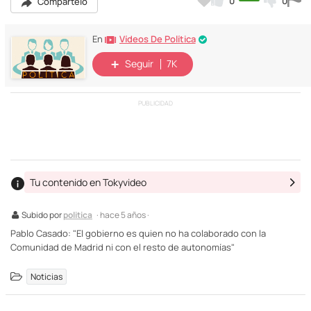
0
0
Compártelo
Vídeos De Política
En
Seguir
7K
PUBLICIDAD
Tu contenido en Tokyvideo
Subido por
politica
· hace 5 años ·
Pablo Casado: "El gobierno es quien no ha colaborado con la
Comunidad de Madrid ni con el resto de autonomías"
Noticias