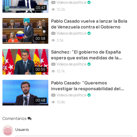
gobierno"
Vídeos de política
00:47
10,2k
Pablo Casado vuelve a lanzar la Bola
de Venezuela contra el Gobierno
Vídeos de política
00:58
3,5k
Sánchez: "El gobierno de España
espera que estas medidas de la
Comunidad de Madrid den
Vídeos de política
resultado"
00:55
10,7k
Pablo Casado: "Queremos
investigar la responsabilidad del
Gobierno en la gestión de esta
Vídeos de política
crisis"
00:48
10,8k
Comentarios
Usuario