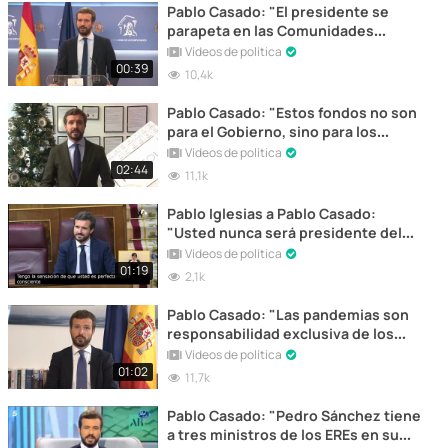
Pablo Casado: "El presidente se
parapeta en las Comunidades
Autónomas con una dejación de
Vídeos de política
funciones"
00:39
10,4k
Pablo Casado: "Estos fondos no son
para el Gobierno, sino para los
españoles"
Vídeos de política
02:44
11,1k
Pablo Iglesias a Pablo Casado:
"Usted nunca será presidente del
Gobierno"
Vídeos de política
01:19
2,1k
Pablo Casado: "Las pandemias son
responsabilidad exclusiva de los
gobiernos estatales"
Vídeos de política
01:02
11,7k
Pablo Casado: "Pedro Sánchez tiene
a tres ministros de los EREs en su