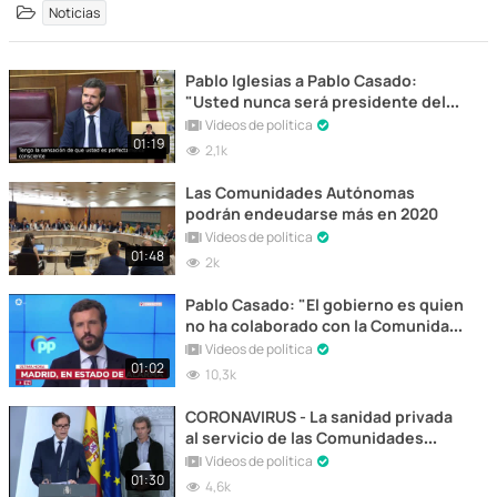
Noticias
Pablo Iglesias a Pablo Casado:
"Usted nunca será presidente del
Gobierno"
Vídeos de política
01:19
2,1k
Las Comunidades Autónomas
podrán endeudarse más en 2020
Vídeos de política
01:48
2k
Pablo Casado: "El gobierno es quien
no ha colaborado con la Comunidad
de Madrid ni con el resto de
Vídeos de política
autonomías"
01:02
10,3k
CORONAVIRUS - La sanidad privada
al servicio de las Comunidades
Autónomas
Vídeos de política
01:30
4,6k