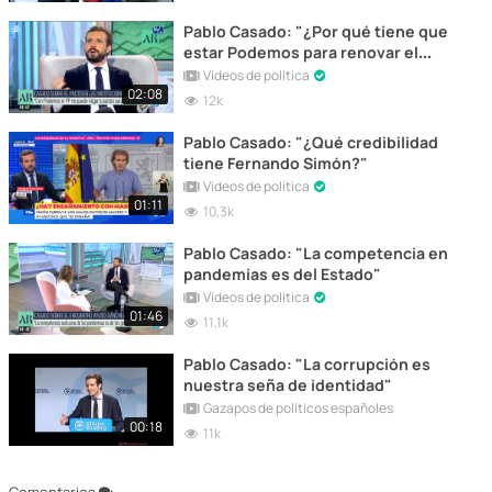
Pablo Casado: "¿Por qué tiene que
estar Podemos para renovar el
CGPJ?"
Vídeos de política
02:08
12k
Pablo Casado: "¿Qué credibilidad
tiene Fernando Simón?"
Vídeos de política
01:11
10,3k
Pablo Casado: "La competencia en
pandemías es del Estado"
Vídeos de política
01:46
11,1k
Pablo Casado: "La corrupción es
nuestra seña de identidad"
Gazapos de políticos españoles
00:18
11k