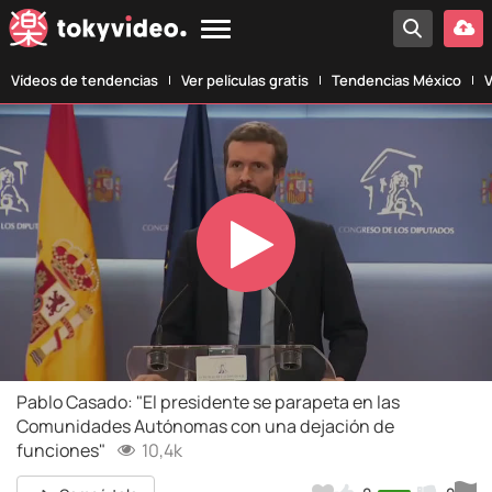
Vídeos de tendencias
Ver películas gratis
Tendencias México
V
Play
Video
Pablo Casado: "El presidente se parapeta en las
Comunidades Autónomas con una dejación de
funciones"
10,4k