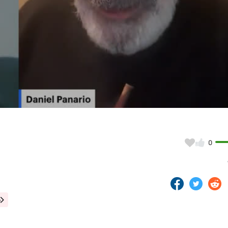
Video
0
o