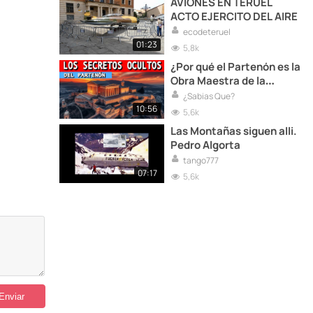
AVIONES EN TERUEL
ACTO EJERCITO DEL AIRE
ecodeteruel
01:23
5,8k
¿Por qué el Partenón es la
Obra Maestra de la
Antigua Grecia?
¿Sabias Que?
10:56
5,6k
Las Montañas siguen alli.
Pedro Algorta
tango777
07:17
5,6k