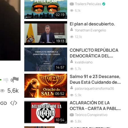
Trailers Peliculas
6,1k
02:19
El plan al descubierto.
Yonathan Evangelio
12,1k
19:13
CONFLICTO REPÚBLICA
DEMOCRÁTICA DEL
CONGO
kvaldiviaho
14:57
5,7k
Salmo 91 e 23 Descanse,
0
Deus Está Cuidando de
Você
palavraquetransforma36
5,6k
06:52
5,9k
ACLARACIÓN DE LA
OCTRA - CARTA A PABLO
SANTA CRUZ DE LA VEGA
Teórico Conspirativo
10:54
5,8k