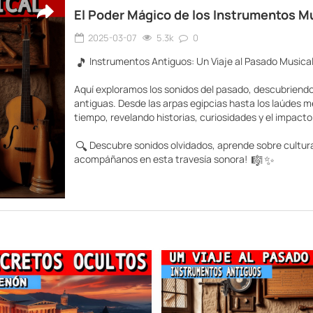
El Poder Mágico de los Instrumentos Mu
2025-03-07
5.3k
0
🎵
Instrumentos Antiguos: Un Viaje al Pasado Musica
Aquí exploramos los sonidos del pasado, descubriendo 
antiguas. Desde las arpas egipcias hasta los laúdes me
tiempo, revelando historias, curiosidades y el impac
🔍
Descubre sonidos olvidados, aprende sobre culturas
🎼
✨
acompáñanos en esta travesía sonora!