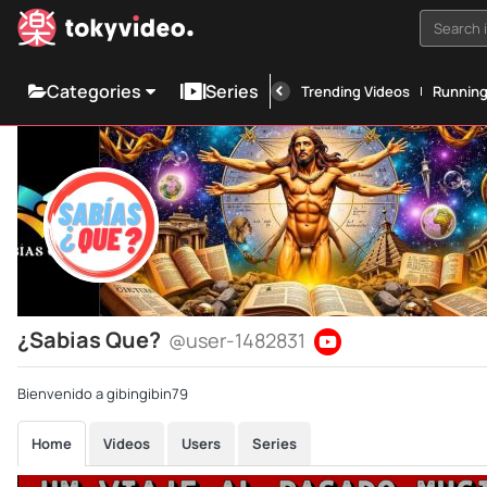
Search i
Categories
Series
Trending Videos
Runnin
¿Sabias Que?
@user-1482831
Bienvenido a gibingibin79
Home
Videos
Users
Series