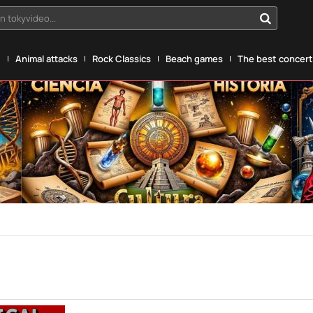
n tokyvideo...
g
Animal attacks
Rock Classics
Beach games
The best concerts