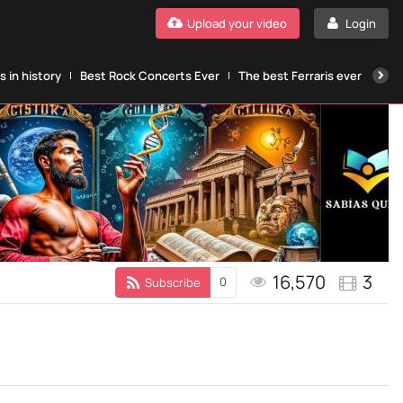
Upload your video
Login
 in history
Best Rock Concerts Ever
The best Ferraris ever
The
16,570
3
0
Subscribe