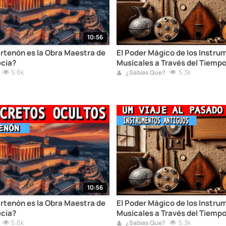
10:56
artenón es la Obra Maestra de
El Poder Mágico de los Instr
ecia?
Musicales a Través del Tiemp
5.6k
5.3k
¿Sabias Que?
10:56
artenón es la Obra Maestra de
El Poder Mágico de los Instr
ecia?
Musicales a Través del Tiemp
5.6k
5.3k
¿Sabias Que?