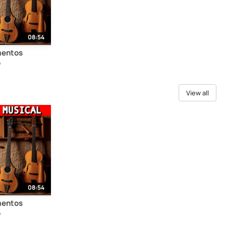
08:54
umentos
o
View all
08:54
umentos
o