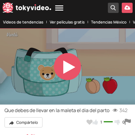
Vídeos de tendencias
Ver películas gratis
Tendencias México
V
Play
Video
Que debes de llevar en la maleta el dia del parto
342
1
0
Compártelo