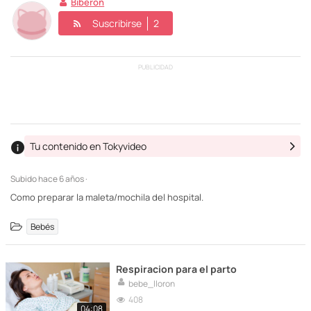
Biberon
Suscribirse
2
PUBLICIDAD
Tu contenido en Tokyvideo
Subido
hace 6 años ·
Como preparar la maleta/mochila del hospital.
Bebés
Respiracion para el parto
bebe_lloron
408
04:08