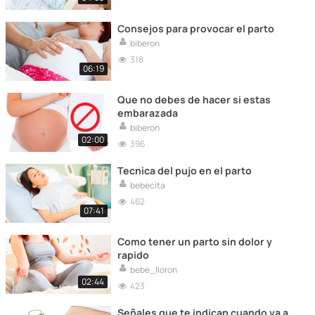
Consejos para provocar el parto
biberon
318
06:19
Que no debes de hacer si estas
embarazada
biberon
02:00
396
Tecnica del pujo en el parto
bebecita
462
07:41
Como tener un parto sin dolor y
rapido
bebe_lloron
02:44
423
Señales que te indican cuando va a