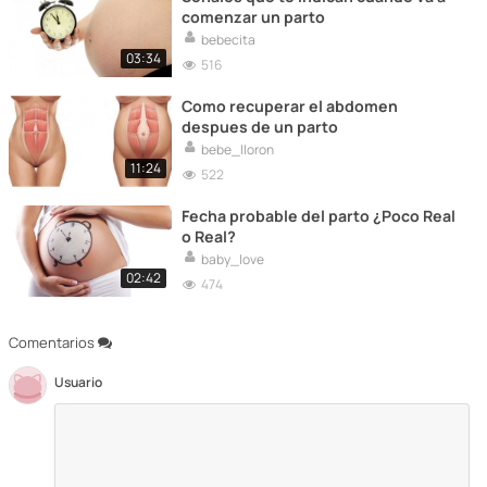
comenzar un parto
bebecita
03:34
516
Como recuperar el abdomen
despues de un parto
bebe_lloron
11:24
522
Fecha probable del parto ¿Poco Real
o Real?
baby_love
02:42
474
Comentarios
Usuario