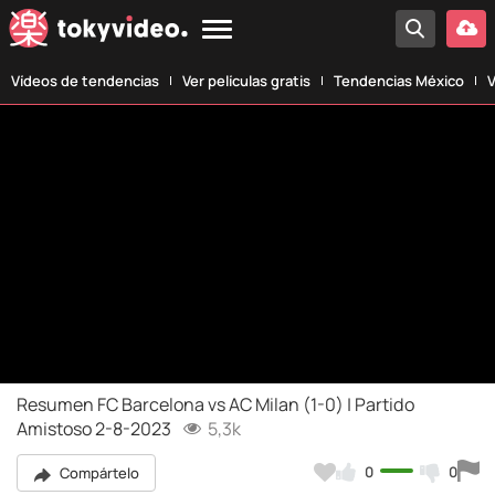
Vídeos de tendencias
Ver películas gratis
Tendencias México
V
Resumen FC Barcelona vs AC Milan (1-0) | Partido
Amistoso 2-8-2023
5,3k
0
0
Compártelo